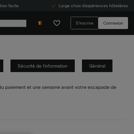
ion facile
Large choix d'expériences hôtelières
S'inscrire
Connexion
de services
Sécurité de l'information
Général
, du paiement et une semaine avant votre escapade de