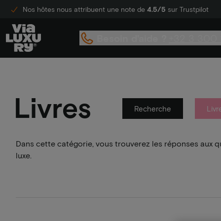
Nos hôtes nous attribuent une note de
4.5/5
sur Trustpilot
Besoin d'aide ?
+32 3 300 
Livres
Recherche
Livr
Dans cette catégorie, vous trouverez les réponses aux 
luxe.