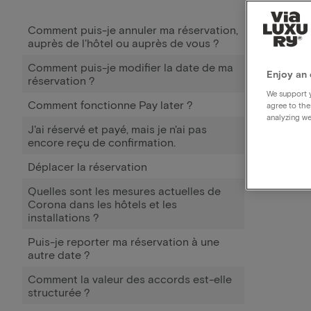
Comment puis-je annuler ma réservation,
auprès de l'hôtel ou auprès de vous ?
Comment puis-je modifier la date de ma
Enjoy an 
réservation ?
We support y
Comment fonctionne Pay later ?
agree to the
analyzing we
J'ai réservé et payé, mais je n'ai pas
encore reçu de confirmation.
Déplacer la réservation
Quelles sont les mesures actuelles de
Corona dans les hôtels et les
installations ?
Puis-je reporter ma réservation à une
autre date ?
Comment la valeur des accords est-elle
structurée ?