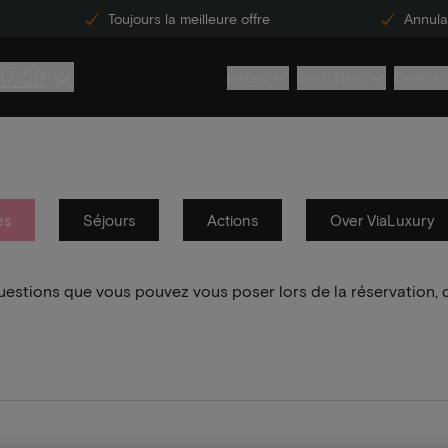
Toujours la meilleure offre
Annulat
17 29
Hôtels
Inspiration
Centre 
es
Séjours
Actions
Over ViaLuxury
questions que vous pouvez vous poser lors de la réservation