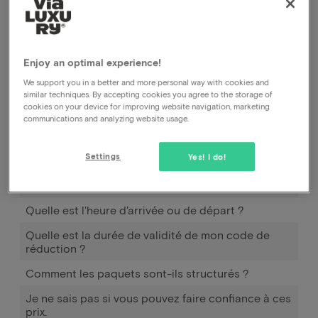
Comment fonctionne Pay later ?
Quand et comment puis-je utiliser Pay later ?
Enjoy an optimal experience!
Combien dois-je payer en plus pour emmener mon
(mes) enfant(s) ?
We support you in a better and more personal way with cookies and
similar techniques. By accepting cookies you agree to the storage of
Puis-je également payer à l'arrivée à l'hôtel ?
cookies on your device for improving website navigation, marketing
communications and analyzing website usage.
Puis-je également modifier mon adresse
électronique dans votre système ?
Settings
Yes! I do!
Comment puis-je savoir si un surclassement est
disponible ?
Quelle est l'heure d'arrivée ou de départ ?
Quelle est la durée de validité de mon code de
réduction ?
Comment les paquets sont-ils structurés ?
Je ne sais pas si vous pouvez faire confiance à ces
prix.