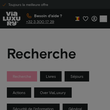
Toujours la meilleure offre
Besoin d'aide ?
+32 3 300 17 29
Recherche
Recherche
Livres
Séjours
Actions
Over ViaLuxury
Sécurité de l'information
Général