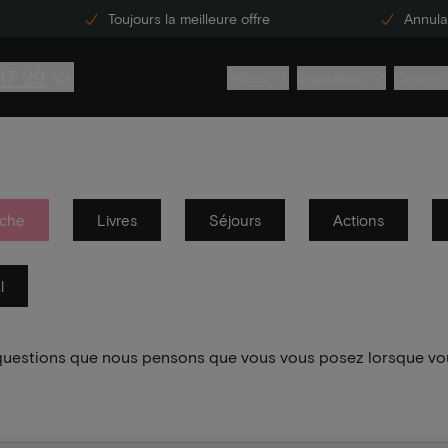
Toujours la meilleure offre
Annulat
17 29
Hôtels
Inspiration
Centre 
che
Livres
Séjours
Actions
l
 questions que nous pensons que vous vous posez lorsque vo