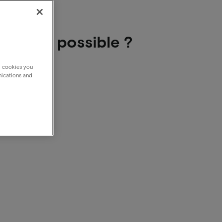
, est-ce possible ?
g cookies you
nications and