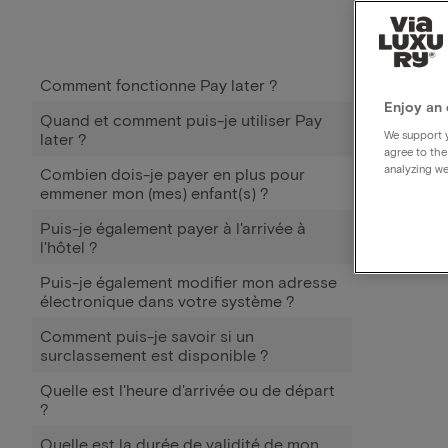
Comment fonctionne Pay later ?
Enjoy an 
Quand et comment puis-je utiliser Pay
We support y
later ?
agree to the
analyzing we
Combien dois-je payer en plus pour
emmener mon (mes) enfant(s) ?
Puis-je également payer à l'arrivée à
l'hôtel ?
Puis-je également modifier mon adresse
électronique dans votre système ?
Comment puis-je savoir si un
surclassement est disponible ?
Quelle est l'heure d'arrivée ou de départ
?
Quelle est la durée de validité de mon