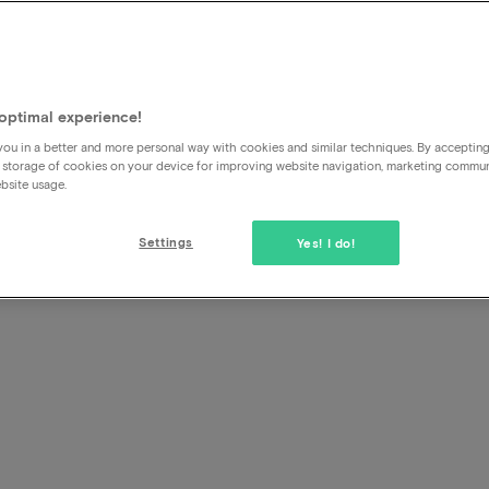
Je ne veux payer qu'à l'hôtel
optimal experience!
ou in a better and more personal way with cookies and similar techniques. By acceptin
 storage of cookies on your device for improving website navigation, marketing commu
bsite usage.
Settings
Yes! I do!