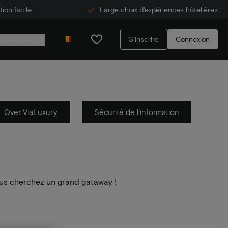
ion facile
Large choix d'expériences hôtelières
S'inscrire
Connexion
de services
Over ViaLuxury
Sécurité de l'information
us cherchez un grand gataway !