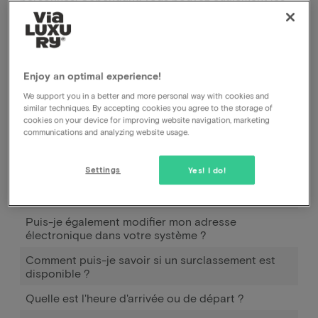
réserver pour vous seul, mais le prix et les conditions
restent les mêmes
.
Enjoy an optimal experience!
We support you in a better and more personal way with cookies and
Comment fonctionne Pay later ?
similar techniques. By accepting cookies you agree to the storage of
cookies on your device for improving website navigation, marketing
Quand et comment puis-je utiliser Pay later ?
communications and analyzing website usage.
Combien dois-je payer en plus pour emmener mon
(mes) enfant(s) ?
Settings
Yes! I do!
Puis-je également payer à l'arrivée à l'hôtel ?
Puis-je également modifier mon adresse
électronique dans votre système ?
Comment puis-je savoir si un surclassement est
disponible ?
Quelle est l'heure d'arrivée ou de départ ?