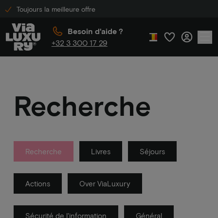
Toujours la meilleure offre
Besoin d'aide ?
+32 3 300 17 29
Recherche
Recherche
Livres
Séjours
Actions
Over ViaLuxury
Sécurité de l'information
Général