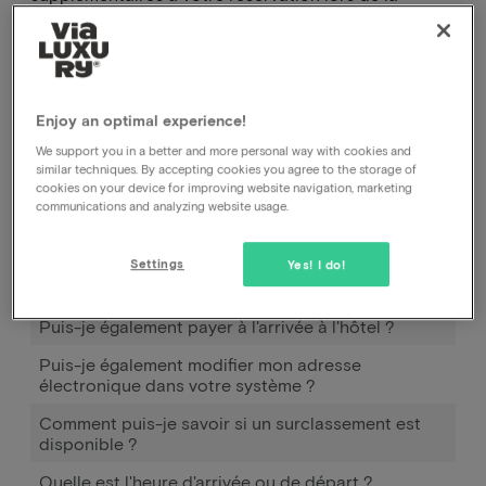
deuxième étape de la réservation.
Les chambres supplémentaires peuvent être
ajoutées à votre réservation lors de la deuxième
étape de la réservation.
Enjoy an optimal experience!
We support you in a better and more personal way with cookies and
similar techniques. By accepting cookies you agree to the storage of
cookies on your device for improving website navigation, marketing
Comment fonctionne Pay later ?
communications and analyzing website usage.
Quand et comment puis-je utiliser Pay later ?
Settings
Yes! I do!
Combien dois-je payer en plus pour emmener mon
(mes) enfant(s) ?
Puis-je également payer à l'arrivée à l'hôtel ?
Puis-je également modifier mon adresse
électronique dans votre système ?
Comment puis-je savoir si un surclassement est
disponible ?
Quelle est l'heure d'arrivée ou de départ ?