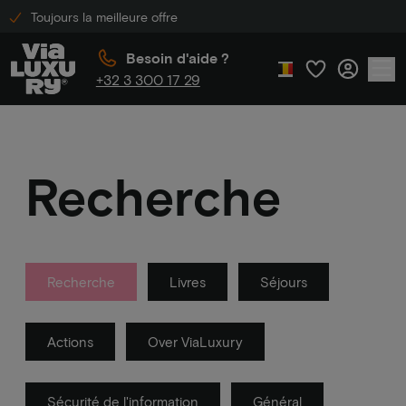
Toujours la meilleure offre
Besoin d'aide ?
+32 3 300 17 29
Recherche
Recherche
Livres
Séjours
Actions
Over ViaLuxury
Sécurité de l'information
Général