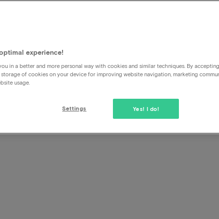
Qu'en est-il du stationnemen
optimal experience!
ou in a better and more personal way with cookies and similar techniques. By acceptin
Il arrive que le forfait comprenne la gratuité du parking. Si 
 storage of cookies on your device for improving website navigation, marketing commu
forfait, vous trouverez les conditions de stationnement dans
bsite usage.
Settings
Yes! I do!