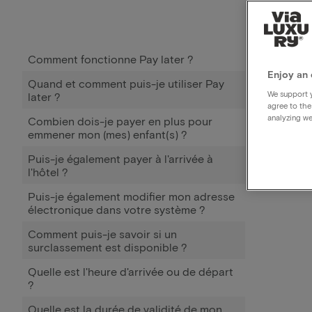
Comment fonctionne Pay later ?
Enjoy an 
Quand et comment puis-je utiliser Pay
We support y
later ?
agree to the
analyzing we
Combien dois-je payer en plus pour
emmener mon (mes) enfant(s) ?
Puis-je également payer à l'arrivée à
l'hôtel ?
Puis-je également modifier mon adresse
électronique dans votre système ?
Comment puis-je savoir si un
surclassement est disponible ?
Quelle est l'heure d'arrivée ou de départ
?
Quelle est la durée de validité de mon