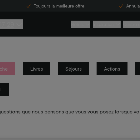
Toujours la meilleure offre
Annulat
17 29
Hôtels
Inspiration
Centre 
che
Livres
Séjours
Actions
l
 questions que nous pensons que vous vous posez lorsque vo