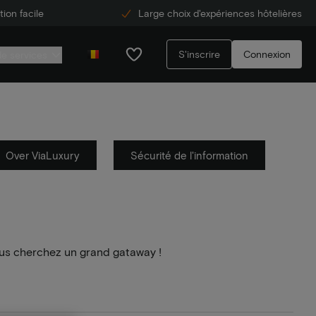
ion facile
Large choix d'expériences hôtelières
S'inscrire
Connexion
de services
Over ViaLuxury
Sécurité de l'information
us cherchez un grand gataway !