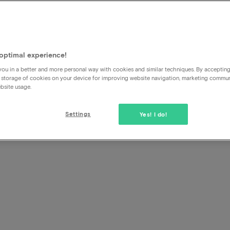
Puis-je également réserver p
optimal experience!
ou in a better and more personal way with cookies and similar techniques. By acceptin
Oui, bien sûr, il vous suffit d'indiquer le nom de la personn
 storage of cookies on your device for improving website navigation, marketing commu
réservez dans les détails de contact.
bsite usage.
La personne pour laquelle vous réservez n'a pas besoin d'
Settings
Yes! I do!