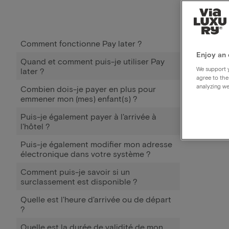
Comment fonctionne Pay later ?
Enjoy an 
Quand et comment puis-je utiliser Pay
We support y
later ?
agree to the
analyzing we
Combien dois-je payer en plus pour
emmener mon (mes) enfant(s) ?
Puis-je également payer à l'arrivée à
l'hôtel ?
Puis-je également modifier mon adresse
électronique dans votre système ?
Comment puis-je savoir si un
surclassement est disponible ?
Quelle est l'heure d'arrivée ou de départ
?
Quelle est la durée de validité de mon