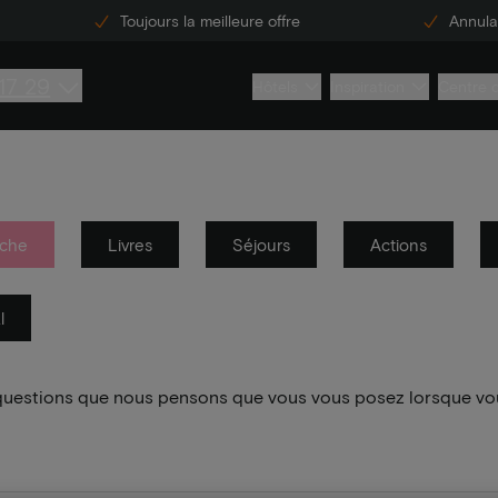
Toujours la meilleure offre
Annulat
17 29
Hôtels
Inspiration
Centre 
che
Livres
Séjours
Actions
l
 questions que nous pensons que vous vous posez lorsque vo