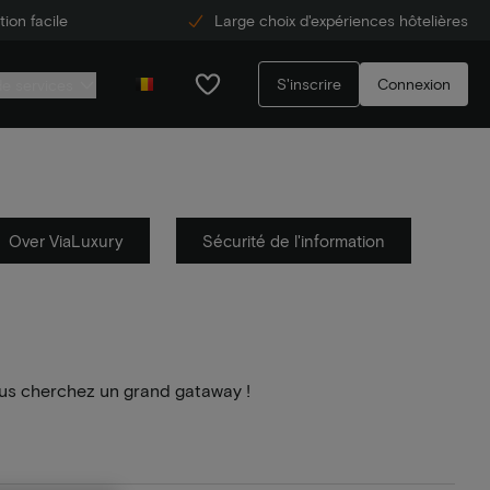
ion facile
Large choix d'expériences hôtelières
S'inscrire
Connexion
de services
Over ViaLuxury
Sécurité de l'information
us cherchez un grand gataway !