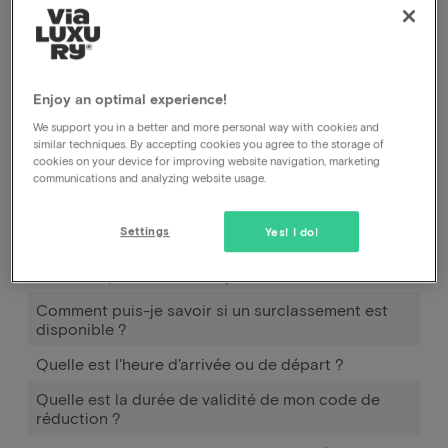
pour cela.
Comment fonctionne Pay later ?
Enjoy an optimal experience!
We support you in a better and more personal way with cookies and
Quand et comment puis-je utiliser Pay later ?
similar techniques. By accepting cookies you agree to the storage of
cookies on your device for improving website navigation, marketing
Combien dois-je payer en plus pour emmener mon
communications and analyzing website usage.
(mes) enfant(s) ?
Puis-je également payer à l'arrivée à l'hôtel ?
Settings
Yes! I do!
Puis-je également modifier mon adresse
électronique dans votre système ?
Comment puis-je savoir si un surclassement est
disponible ?
Quelle est l'heure d'arrivée ou de départ ?
Quelle est la durée de validité de mon code de
réduction ?