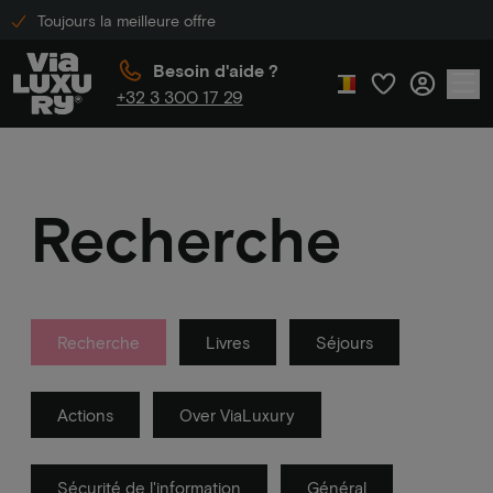
Toujours la meilleure offre
Besoin d'aide ?
+32 3 300 17 29
Recherche
Recherche
Livres
Séjours
Actions
Over ViaLuxury
Sécurité de l'information
Général