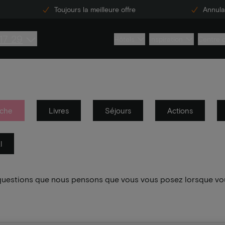
Toujours la meilleure offre
Annulat
17 29
Hôtels
Inspiration
Centre 
che
Livres
Séjours
Actions
l
 questions que nous pensons que vous vous posez lorsque vo