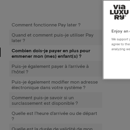
Comment fonctionne Pay later ?
Enjoy an 
Quand et comment puis-je utiliser Pay
We support y
later ?
agree to the
analyzing we
Combien dois-je payer en plus pour
emmener mon (mes) enfant(s) ?
Puis-je également payer à l'arrivée à
l'hôtel ?
Puis-je également modifier mon adresse
électronique dans votre système ?
Comment puis-je savoir si un
surclassement est disponible ?
Quelle est l'heure d'arrivée ou de départ
?
Quelle est la durée de validité de mon