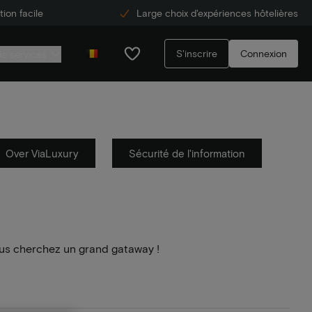
ion facile
Large choix d'expériences hôtelières
S'inscrire
Connexion
de services
Over ViaLuxury
Sécurité de l'information
us cherchez un grand gataway !