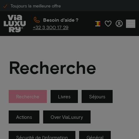
Toujours la meilleure offre
Besoin d'aide ?
+32 3 300 17 29
Recherche
Recherche
Livres
Séjours
Actions
Over ViaLuxury
Sécurité de l'information
Général