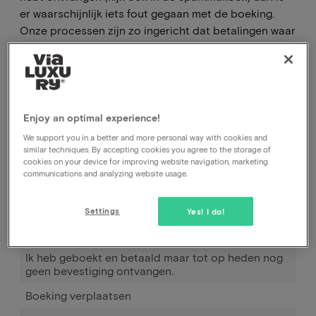
er waarschijnlijk iets fout gegaan met de boeking.
Onze processen zijn zo ingericht dat betalingen waar
geen boeking aan zit automatisch direct
teruggestort worden. Als je via het contactformulier
uw naam, emailadres en tijdstip van boeken
doorgeeft dan kunnen we eventueel speciaal voor je
kijken of de terugstorting al heeft plaatsgevonden.
Enjoy an optimal experience!
We support you in a better and more personal way with cookies and
similar techniques. By accepting cookies you agree to the storage of
cookies on your device for improving website navigation, marketing
Hoe kan ik mijn boeking annuleren, bij het hotel of
communications and analyzing website usage.
bij jullie?
Hoe kan ik de datum van mijn boeking wijzigen?
Settings
Yes! I do!
Hoe werkt Pay later
Ik heb geboekt en betaald maar tot op heden nog
geen bevestiging ontvangen.
Boeking verplaatsen