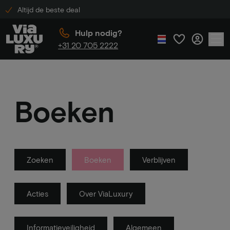
Altijd de beste deal
Hulp nodig?
+31 20 705 2222
Boeken
Zoeken
Boeken
Verblijven
Acties
Over ViaLuxury
Informatieveiligheid
Algemeen