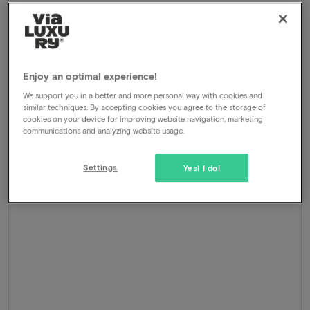
Arrangement
1 nacht voor 2 personen inclusief:
Ontbijtbuffet
Kamerupgrade
Late check-out
Enjoy an optimal experience!
Centrale ligging
We support you in a better and more personal way with cookies and
246
similar techniques. By accepting cookies you agree to the storage of
-41%
Bekijk
145
cookies on your device for improving website navigation, marketing
Vanaf
communications and analyzing website usage.
Settings
Yes! I do!