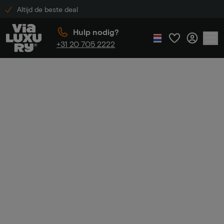
Altijd de beste deal
Hulp nodig?
+31 20 705 2222
Home
Hotelovernachting in Maastricht
Hotelovernachtin
g in Maastricht