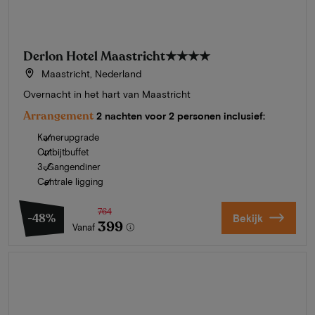
Derlon Hotel Maastricht
★★★★
Maastricht, Nederland
Overnacht in het hart van Maastricht
Arrangement
2 nachten voor 2 personen inclusief:
Kamerupgrade
Ontbijtbuffet
3-Gangendiner
Centrale ligging
764
-48%
Bekijk
399
Vanaf
Zomer in Zeeland
Ontdek onze mooiste hotels