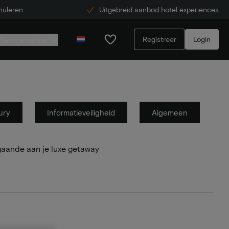
nuleren
Uitgebreid aanbod hotel experiences
Registreer
Login
Service center
ury
Informatieveiligheid
Algemeen
gaande aan je luxe getaway