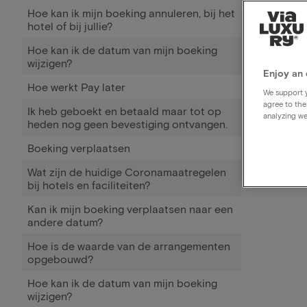
Hoe kan ik mijn boeking annuleren, bij het
hotel of bij jullie?
Hoe kan ik de datum van mijn boeking
wijzigen?
Enjoy an 
Hoe werkt Pay later
We support y
agree to the
Ik heb geboekt en betaald maar tot op
analyzing we
heden nog geen bevestiging ontvangen.
Boeking verplaatsen
Wat zijn de huidige Coronamaatregelen
bij hotels en faciliteiten?
Kan ik mijn boeking verplaatsen naar een
andere datum?
Hoe is de waarde van de arrangementen
opgebouwd?
Hoe kan ik de datum van mijn boeking
wijzigen?