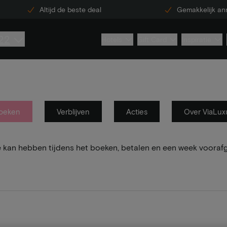
Altijd de beste deal
Gemakkelijk an
22
Hotels
Gift Card
Inspiratie
oeken
Verblijven
Acties
Over ViaLux
e kan hebben tijdens het boeken, betalen en een week vooraf