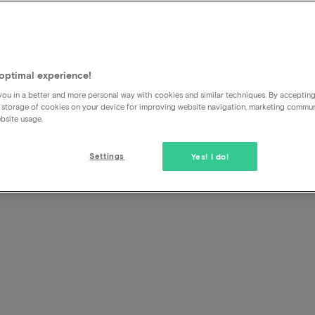
Kan ik mijn verblijf verlengen
Alle arrangementen zijn vaste arrangementen die niet ind
worden. Wel is het mogelijk om bijvoorbeeld 2 arrangement
optimal experience!
Hiervoor moet je dan 2 keer het boekingsproces doorlopen.
ou in a better and more personal way with cookies and similar techniques. By acceptin
altijd bij de speciale wensen dat je graag in dezelfde kamer 
 storage of cookies on your device for improving website navigation, marketing commu
bsite usage.
Settings
Yes! I do!