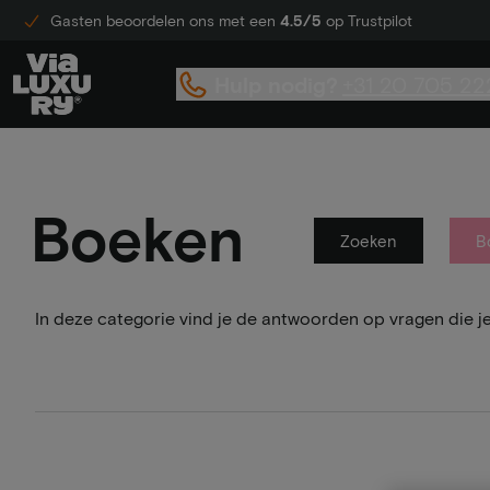
Gasten beoordelen ons met een
4.5/5
op Trustpilot
Hulp nodig?
+31 20 705 22
Boeken
Zoeken
B
In deze categorie vind je de antwoorden op vragen die j