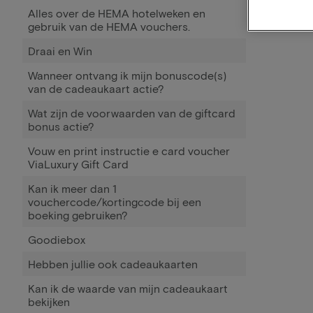
Alles over de HEMA hotelweken en
gebruik van de HEMA vouchers.
Draai en Win
Wanneer ontvang ik mijn bonuscode(s)
van de cadeaukaart actie?
Wat zijn de voorwaarden van de giftcard
bonus actie?
Vouw en print instructie e card voucher
ViaLuxury Gift Card
Kan ik meer dan 1
vouchercode/kortingcode bij een
boeking gebruiken?
Goodiebox
Hebben jullie ook cadeaukaarten
Kan ik de waarde van mijn cadeaukaart
bekijken