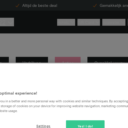
Altijd de beste deal
Gemakkelijk an
22
Hotels
Gift Card
Inspiratie
n
Verblijven
Acties
Over ViaLuxury
optimal experience!
ou in a better and more personal way with cookies and similar techniques. By acceptin
 storage of cookies on your device for improving website navigation, marketing commu
bsite usage.
Settings
Yes! I do!