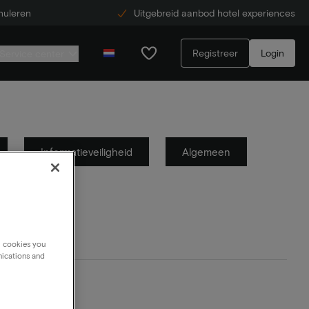
nuleren
Uitgebreid aanbod hotel experiences
Registreer
Login
Service center
Informatieveiligheid
Algemeen
g cookies you
nications and