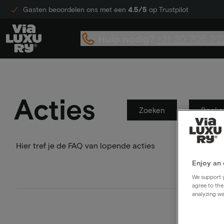
Gasten beoordelen ons met een
4.5/5
op Trustpilot
Hulp nodig?
+31 20 705 22
Acties
Zoeken
Boeke
Hier tref je de FAQ van lopende acties
Enjoy an 
We support y
agree to the
analyzing we