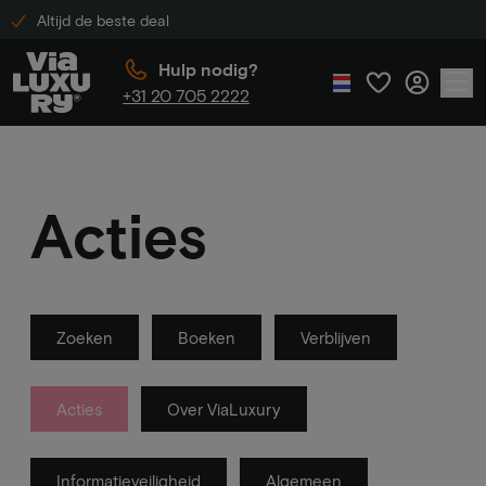
Altijd de beste deal
Hulp nodig?
+31 20 705 2222
Acties
Zoeken
Boeken
Verblijven
Acties
Over ViaLuxury
Informatieveiligheid
Algemeen