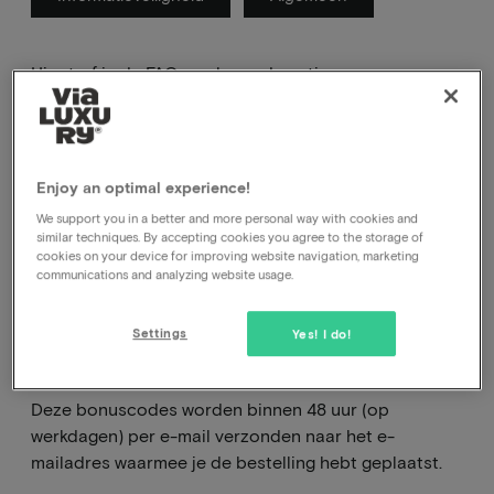
Hier tref je de FAQ van lopende acties
Enjoy an optimal experience!
We support you in a better and more personal way with cookies and
similar techniques. By accepting cookies you agree to the storage of
Wanneer ontvang ik mijn
cookies on your device for improving website navigation, marketing
communications and analyzing website usage.
bonuscode(s) van de
cadeaukaart actie?
Settings
Yes! I do!
Deze bonuscodes worden binnen 48 uur (op
werkdagen) per e-mail verzonden naar het e-
mailadres waarmee je de bestelling hebt geplaatst.