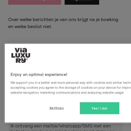
Over welke berichten je van ons krijgt na je boeking
en welke beslist niet.
Enjoy an optimal experience!
We support you in a better and more personal way with cookies and similar techn
accepting cookies you agree to the storage of cookies on your device for impro
Hoe weet ik zeker dat mijn boeking bevestigd is?
website navigation, marketing communications and analyzing website usage.
Waar en hoe betaal ik mijn arrangement?
Settings
Yes! I do!
Het hotel vraagt mij om (opnieuw) te betalen bij
aankomst. Wat doe ik?
Ik ontvang een mailtje/whatsapp/SMS met een