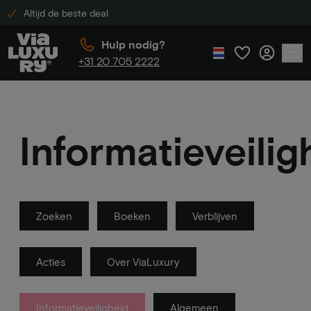
Altijd de beste deal
Hulp nodig?
+31 20 705 2222
Informatieveilig
Zoeken
Boeken
Verblijven
Acties
Over ViaLuxury
Informatieveiligheid
Algemeen