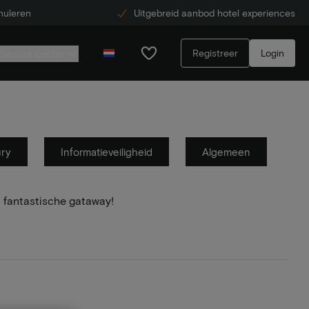
nuleren
Uitgebreid aanbod hotel experiences
Registreer
Login
Service center
ury
Informatieveiligheid
Algemeen
 fantastische gataway!