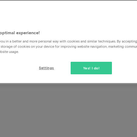
Kan ik ook bij aankomst in h
Nee dit is niet langer mogelijk.
optimal experience!
Wij bieden je de mogelijkheid om via Ideal/Bancontact, cre
te betalen. Daarnaast is het voor boekingen wat verder in
ou in a better and more personal way with cookies and similar techniques. By acceptin
 storage of cookies on your device for improving website navigation, marketing commu
tot 10 dagen later te betalen. De voorwaarde hiervoor is d
bsite usage.
niet binnen 10 dagen na boeken verloopt.
Settings
Yes! I do!