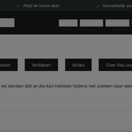
Altijd de beste deal
Gemakkelijk an
22
Hotels
Gift Card
Inspiratie
oeken
Verblijven
Acties
Over ViaLux
wij denken dat je die kan hebben tijdens het zoeken naar een