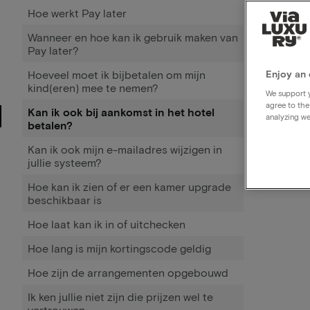
Hoe werkt Pay later
Wanneer en hoe kan ik gebruik maken van
Pay later?
Hoeveel moet ik bijbetalen om mijn
Enjoy an 
kind(eren) mee te nemen?
We support y
agree to the
Kan ik ook bij aankomst in het hotel
analyzing we
betalen?
Kan ik ook mijn e-mailadres wijzigen in
jullie systeem?
Hoe kan ik zien of er een kamer upgrade
beschikbaar is
Hoe laat kan ik in of uitchecken
Hoe lang is mijn kortingscode geldig
Hoe zijn de arrangementen opgebouwd
Ik ken jullie niet zijn die prijzen wel te
vertrouwen