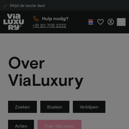
Altijd de beste deal
Hulp nodig?
+31 20 705 2222
Over
ViaLuxury
Zoeken
Boeken
Verblijven
Acties
Over ViaLuxury