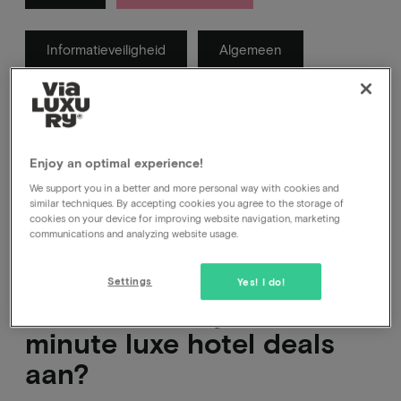
Informatieveiligheid
Algemeen
In deze categorie vind je antwoorden op vragen
waarvan wij denken dat je die kan hebben over
Vialuxury.
Enjoy an optimal experience!
We support you in a better and more personal way with cookies and
similar techniques. By accepting cookies you agree to the storage of
cookies on your device for improving website navigation, marketing
communications and analyzing website usage.
Settings
Yes! I do!
Biedt Vialuxury ook last-
minute luxe hotel deals
aan?