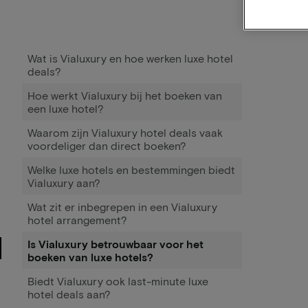
Wat is Vialuxury en hoe werken luxe hotel
deals?
Hoe werkt Vialuxury bij het boeken van
een luxe hotel?
Waarom zijn Vialuxury hotel deals vaak
voordeliger dan direct boeken?
Welke luxe hotels en bestemmingen biedt
Vialuxury aan?
Wat zit er inbegrepen in een Vialuxury
hotel arrangement?
Is Vialuxury betrouwbaar voor het
boeken van luxe hotels?
Biedt Vialuxury ook last-minute luxe
hotel deals aan?