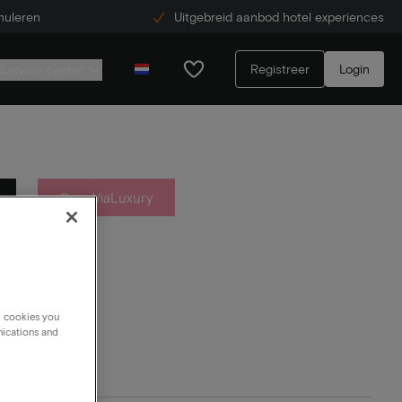
nuleren
Uitgebreid aanbod hotel experiences
Registreer
Login
Service center
Over ViaLuxury
g cookies you
nications and