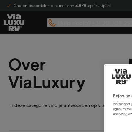
Gasten beoordelen ons met een
4.5/5
op Trustpilot
Hulp nodig?
+31 20 705 22
Over
ViaLuxury
Enjoy an 
We support y
In deze categorie vind je antwoorden op vragen waarvan 
agree to the
analyzing we