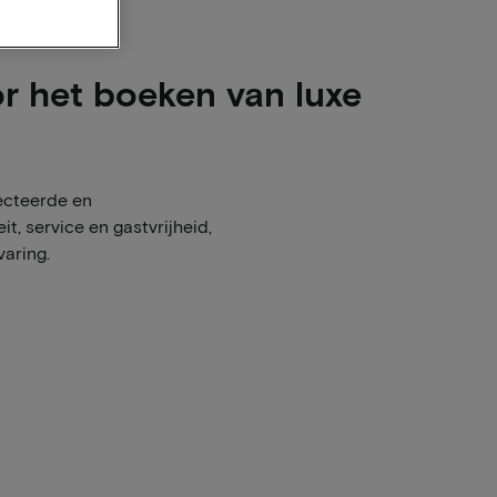
or het boeken van luxe
lecteerde en
t, service en gastvrijheid,
aring.