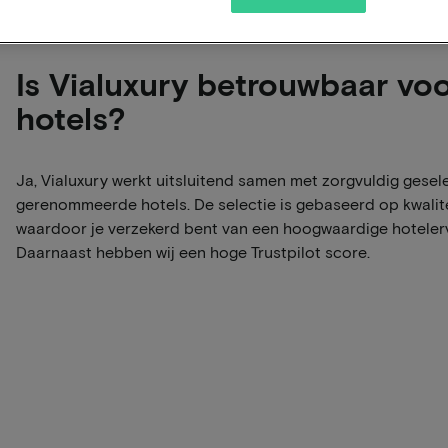
Is Vialuxury betrouwbaar vo
hotels?
Ja, Vialuxury werkt uitsluitend samen met zorgvuldig gese
gerenommeerde hotels. De selectie is gebaseerd op kwalitei
waardoor je verzekerd bent van een hoogwaardige hotelerv
Daarnaast hebben wij een hoge Trustpilot score.