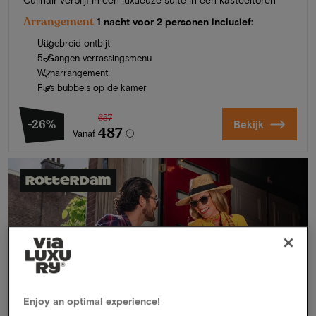
Arrangement
1 nacht voor 2 personen inclusief:
Uitgebreid ontbijt
5-Gangen verrassingsmenu
Wijnarrangement
Fles bubbels op de kamer
657
-26%
Bekijk
487
Vanaf
Rotterdam
Enjoy an optimal experience!