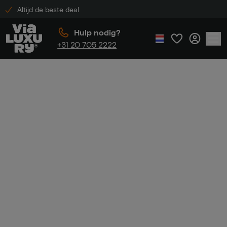
Altijd de beste deal
Hulp nodig?
+31 20 705 2222
Home
Luxe romantische hotel overnachting
Luxe romantische
hotel
overnachting