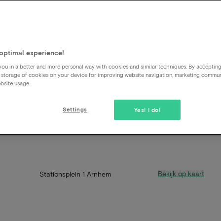
optimal experience!
ou in a better and more personal way with cookies and similar techniques. By acceptin
 storage of cookies on your device for improving website navigation, marketing commu
bsite usage.
Settings
Yes! I do!
Bekijk op kaart
Stationsplein 1 Arnhem