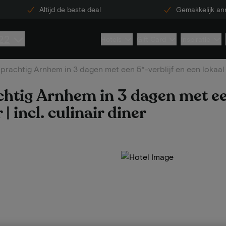
Altijd de beste deal
Gemakkelijk an
22
Hotels
Gift Card
Inspiratie
prachtig Arnhem in 3 dagen met een 5*-verblijf en een lokaal ge
chtig Arnhem in 3 dagen met een
| incl. culinair diner