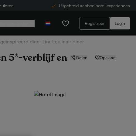
nuleren
Uitgebreid aanbod hotel experiences
Registreer
Login
Service center
ïnspireerd diner | incl. culinair diner
 5*-verblijf en
Delen
Opslaan