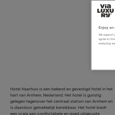
Enjoy an 
We support y
agree to the
analyzing we
Hotel Haarhuis is een bekend en gevestigd hotel in het
hart van Arnhem, Nederland. Het hotel is gunstig
gelegen tegenover het centraal station van Arnhem en
is daardoor gemakkelijk bereikbaar. Het hotel biedt
een scala aan comfortabele en goed uitgeruste