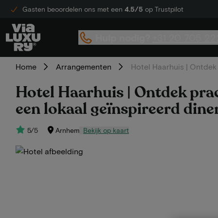
Gasten beoordelen ons met een
4.5/5
op Trustpilot
Hulp nodig?
+31 20 705 22
Home
Arrangementen
Hotel Haarhuis | Ontdek 
Hotel Haarhuis | Ontdek pra
een lokaal geïnspireerd diner 
5/5
Arnhem
Bekijk op kaart