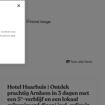
g cookies you
nications and
Toon alle foto's
Hotel Haarhuis | Ontdek
prachtig Arnhem in 3 dagen met
een 5*-verblijf en een lokaal