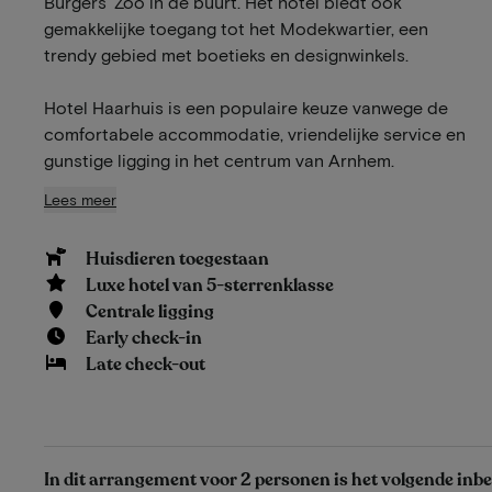
Burgers' Zoo in de buurt. Het hotel biedt ook
gemakkelijke toegang tot het Modekwartier, een
trendy gebied met boetieks en designwinkels.
Hotel Haarhuis is een populaire keuze vanwege de
comfortabele accommodatie, vriendelijke service en
gunstige ligging in het centrum van Arnhem.
Lees meer
Huisdieren toegestaan
Luxe hotel van 5-sterrenklasse
Centrale ligging
Early check-in
Late check-out
In dit arrangement voor 2 personen is het volgende inb