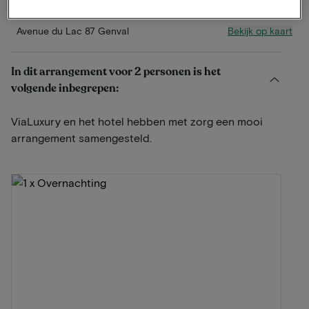
Bekijk op kaart
Avenue du Lac 87 Genval
In dit arrangement voor 2 personen is het
volgende inbegrepen:
ViaLuxury en het hotel hebben met zorg een mooi
arrangement samengesteld.