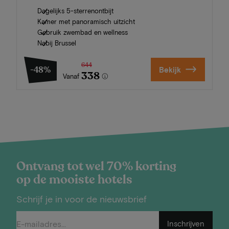
Dagelijks 5-sterrenontbijt
Kamer met panoramisch uitzicht
Gebruik zwembad en wellness
Nabij Brussel
644
-48%
Bekijk
338
Vanaf
Ontvang tot wel 70% korting
op de mooiste hotels
Schrijf je in voor de nieuwsbrief
Inschrijven