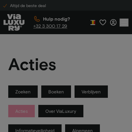
Altijd de beste deal
Hulp nodig?
+32 3 300 17 29
Acties
Zoeken
Boeken
Verblijven
Acties
Over ViaLuxury
Informatieveiligheid
Algemeen