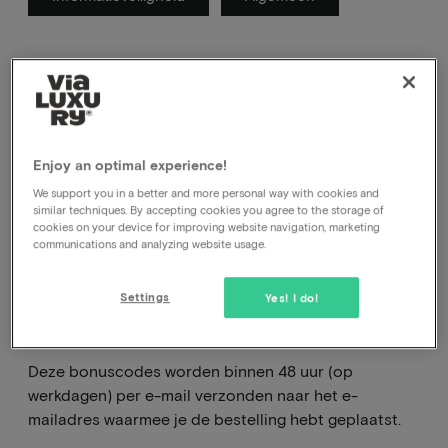
Hier tref je de FAQ van lopende acties
Enjoy an optimal experience!
We support you in a better and more personal way with cookies and
similar techniques. By accepting cookies you agree to the storage of
cookies on your device for improving website navigation, marketing
Wanneer ontvang ik mijn
communications and analyzing website usage.
bonuscode(s) van de
cadeaukaart actie?
Settings
Yes! I do!
Deze bonuscodes worden binnen 48 uur (op
werkdagen) per e-mail verzonden naar het e-
mailadres waarmee je de bestelling hebt geplaatst.