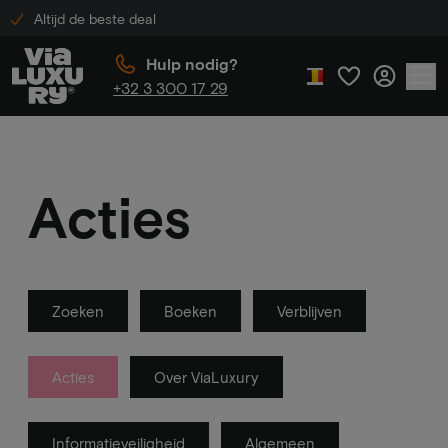
Altijd de beste deal
Hulp nodig?
+32 3 300 17 29
Acties
Zoeken
Boeken
Verblijven
Acties
Over ViaLuxury
Informatieveiligheid
Algemeen