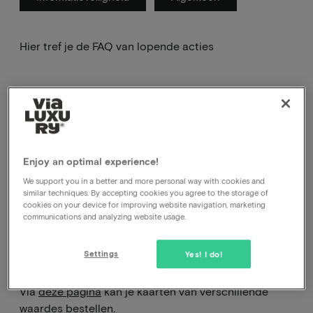
Hier tref je de FAQ van lopende acties
Hebben jullie ook
Enjoy an optimal experience!
We support you in a better and more personal way with cookies and
cadeaukaarten
similar techniques. By accepting cookies you agree to the storage of
cookies on your device for improving website navigation, marketing
communications and analyzing website usage.
Ja, sinds 14 februari 2024 hebben wij onze eigen
cadeaukaarten. Nu alleen nog digitaal maar
Settings
Yes! I do!
binnenkort ook fysiek.
Via
deze pagina
kan je kaarten van verschillende
waardes bestellen.