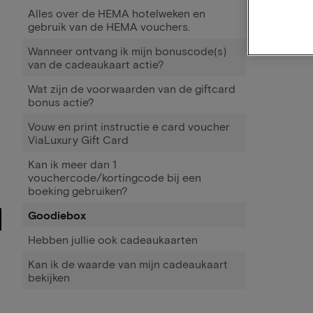
Alles over de HEMA hotelweken en
gebruik van de HEMA vouchers.
Wanneer ontvang ik mijn bonuscode(s)
van de cadeaukaart actie?
Wat zijn de voorwaarden van de giftcard
bonus actie?
Vouw en print instructie e card voucher
ViaLuxury Gift Card
Kan ik meer dan 1
vouchercode/kortingcode bij een
boeking gebruiken?
Goodiebox
Hebben jullie ook cadeaukaarten
Kan ik de waarde van mijn cadeaukaart
bekijken