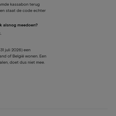
naamde kassabon terug
men staat de code echter
 ik alsnog meedoen?
.
31 juli 2026) een
and of België wonen. Een
alen, doet dus niet mee.