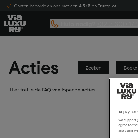
Gasten beoordelen ons met een
4.5/5
op Trustpilot
Hulp nodig?
+32 3 300 17 
Acties
Zoeken
Boeke
Hier tref je de FAQ van lopende acties
Enjoy an 
We support y
agree to the
analyzing we