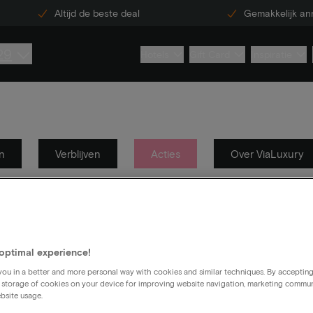
Altijd de beste deal
Gemakkelijk an
29
Hotels
Gift Card
Inspiratie
n
Verblijven
Acties
Over ViaLuxury
optimal experience!
ou in a better and more personal way with cookies and similar techniques. By acceptin
 storage of cookies on your device for improving website navigation, marketing commu
bsite usage.