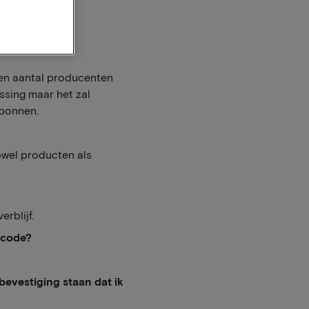
en aantal producenten
ssing maar het zal
ebonnen.
zowel producten als
erblijf.
scode?
bevestiging staan dat ik