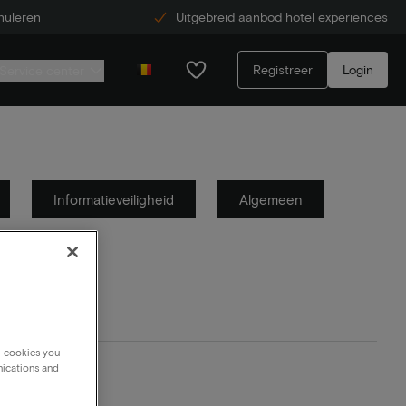
nuleren
Uitgebreid aanbod hotel experiences
Registreer
Login
Service center
Informatieveiligheid
Algemeen
g cookies you
nications and