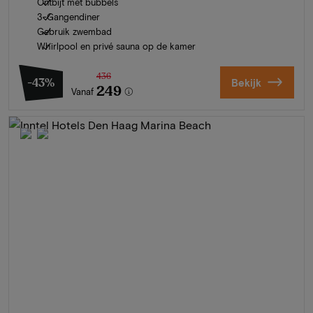
Ontbijt met bubbels
3-Gangendiner
Gebruik zwembad
Whirlpool en privé sauna op de kamer
436
-43%
Bekijk
249
Vanaf