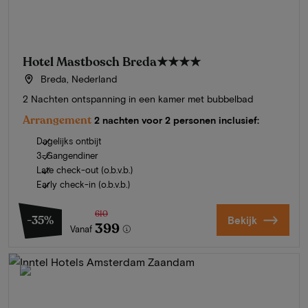
Hotel Mastbosch Breda
★★★★
Breda, Nederland
2 Nachten ontspanning in een kamer met bubbelbad
Arrangement
2 nachten voor 2 personen inclusief:
Dagelijks ontbijt
3-Gangendiner
Late check-out (o.b.v.b.)
Early check-in (o.b.v.b.)
610
-35%
Bekijk
399
Vanaf