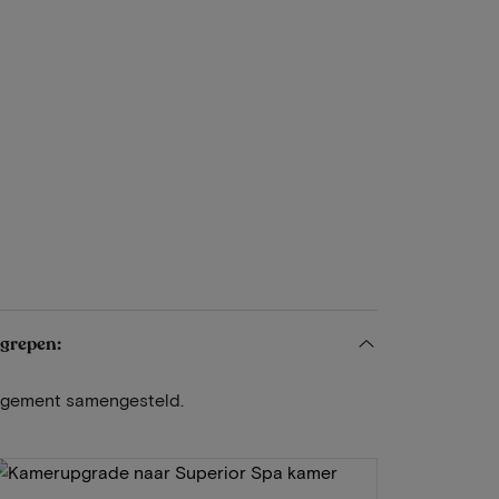
egrepen:
angement samengesteld.