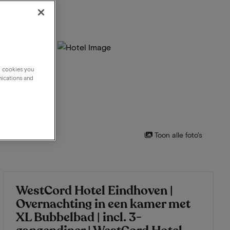
g cookies you
nications and
Toon alle foto's
WestCord Hotel Eindhoven |
Overnachting in een kamer met
XL Bubbelbad | incl. 3-