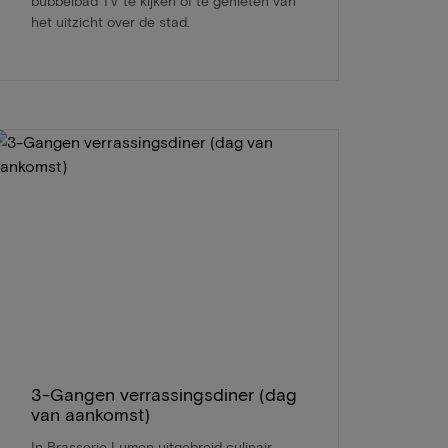
bubbelbad TV te kijken of te genieten van
het uitzicht over de stad.
3-Gangen verrassingsdiner (dag
van aankomst)
In Brasserie Lumen uitgebreid culinair