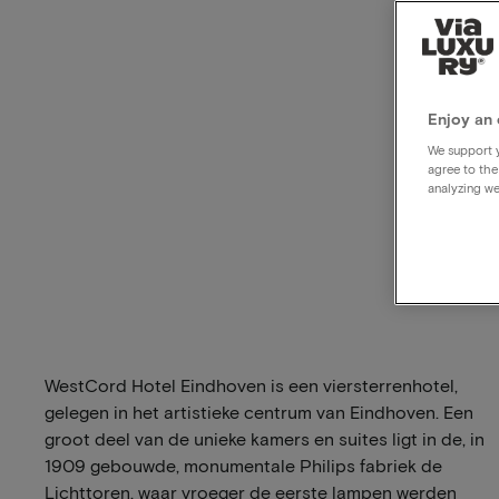
Enjoy an 
We support y
agree to the
analyzing we
WestCord Hotel Eindhoven is een viersterrenhotel,
gelegen in het artistieke centrum van Eindhoven. Een
groot deel van de unieke kamers en suites ligt in de, in
1909 gebouwde, monumentale Philips fabriek de
Lichttoren, waar vroeger de eerste lampen werden