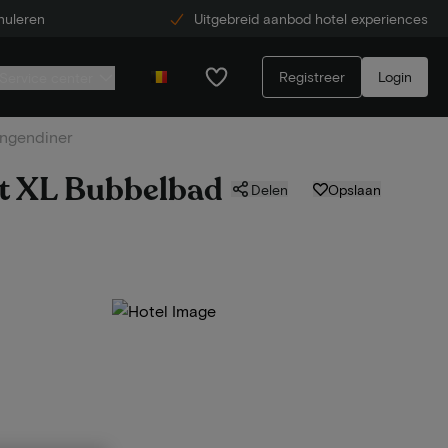
nuleren
Uitgebreid aanbod hotel experiences
Registreer
Login
Service center
angendiner
et XL Bubbelbad
Delen
Opslaan