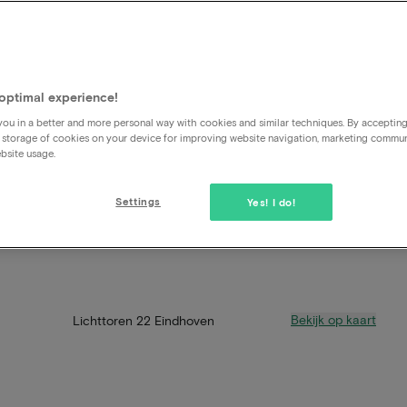
optimal experience!
ou in a better and more personal way with cookies and similar techniques. By acceptin
 storage of cookies on your device for improving website navigation, marketing commu
bsite usage.
Settings
Yes! I do!
Bekijk op kaart
Lichttoren 22 Eindhoven