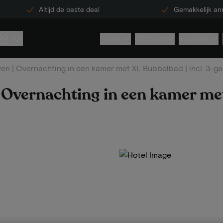
Altijd de beste deal
Gemakkelijk an
29
Hotels
Gift Card
Inspiratie
n | Overnachting in een kamer met XL Bubbelbad | incl. 3-g
 Overnachting in een kamer m