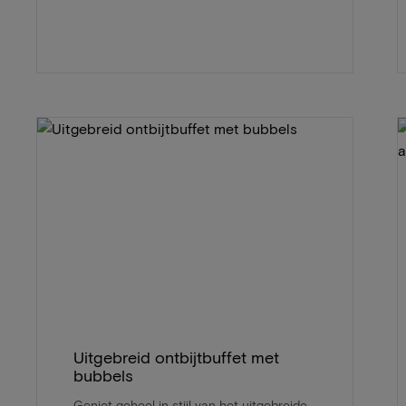
Uitgebreid ontbijtbuffet met
bubbels
Geniet geheel in stijl van het uitgebreide