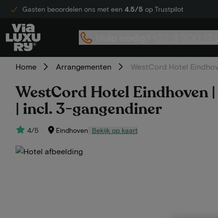
Gasten beoordelen ons met een
4.5/5
op Trustpilot
Hulp nodig?
+32 3 300 17 
Home
Arrangementen
WestCord Hotel Eindhove
WestCord Hotel Eindhoven |
| incl. 3-gangendiner
4/5
Eindhoven
Bekijk op kaart