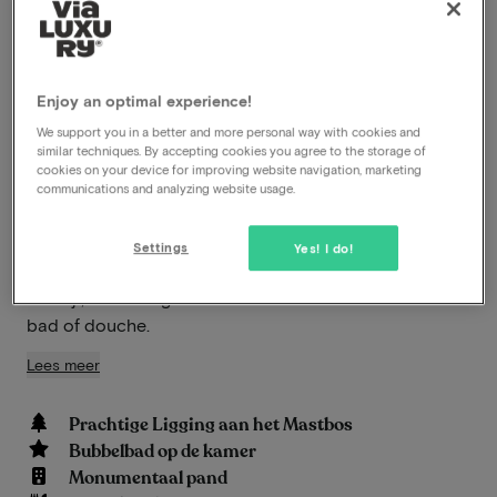
aanbiedingen
Hotel Mastbosch Breda is een elegant
Enjoy an optimal experience!
viersterrenhotel, ideaal gelegen aan de rand van het
We support you in a better and more personal way with cookies and
historische Mastbos. Dit monumentale pand, waarvan
similar techniques. By accepting cookies you agree to the storage of
de eerste steen werd gelegd in 1897, biedt een
cookies on your device for improving website navigation, marketing
perfecte combinatie van klassieke charme en
communications and analyzing website usage.
moderne gemakken. Het hotel beschikt over 53
klassiek ingerichte kamers en suites, voorzien van alle
Settings
Yes! I do!
faciliteiten die je nodig hebt voor een ontspannen
verblijf, inclusief gratis Wi-Fi en een badkamer met
bad of douche.
Lees meer
Prachtige Ligging aan het Mastbos
Bubbelbad op de kamer
Monumentaal pand