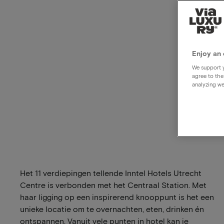
Enjoy an 
We support y
agree to the
analyzing we
Het 11 verdiepingen tellende Inntel Hotels Utrecht
Centre is verbonden met het Centraal Station. Met
haar ligging op een inspirerend knooppunt is het een
unieke locatie om te overnachten, eten, drinken én
ontspannen. Vanuit vele punten in hotel kan je