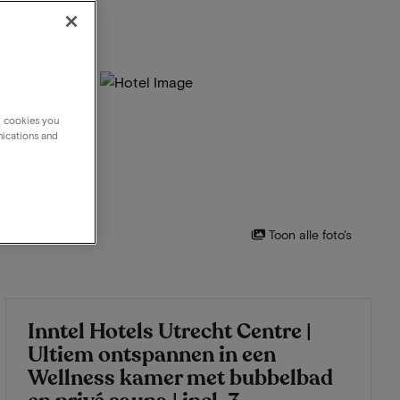
g cookies you
nications and
Toon alle foto's
Inntel Hotels Utrecht Centre |
Ultiem ontspannen in een
Wellness kamer met bubbelbad