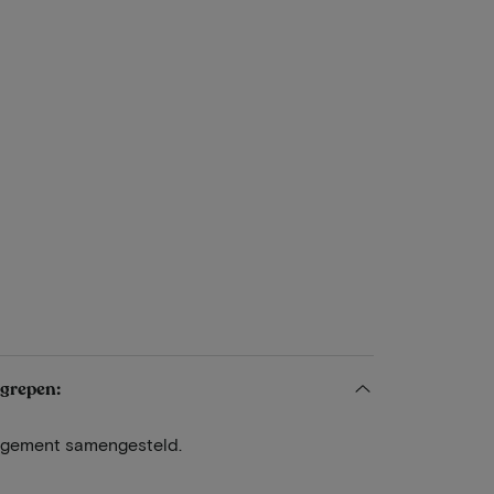
egrepen:
angement samengesteld.