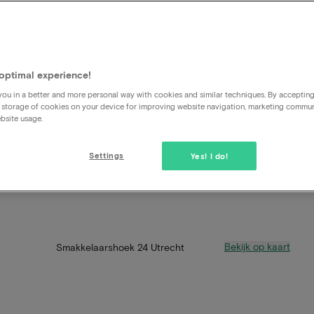
optimal experience!
ou in a better and more personal way with cookies and similar techniques. By acceptin
 storage of cookies on your device for improving website navigation, marketing commu
bsite usage.
Settings
Yes! I do!
Bekijk op kaart
Smakkelaarshoek 24 Utrecht