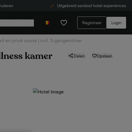
nuleren
Uitgebreid aanbod hotel experiences
Registreer
Login
Service center
d en privé sauna | incl. 3-gangendiner
llness kamer
Delen
Opslaan