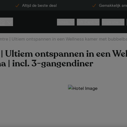
Altijd de beste deal
Gemakkelijk an
29
Hotels
Gift Card
Inspiratie
entre | Ultiem ontspannen in een Wellness kamer met bubbelba
e | Ultiem ontspannen in een We
a | incl. 3-gangendiner