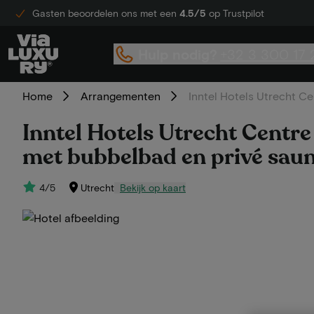
Gasten beoordelen ons met een
4.5/5
op Trustpilot
Hulp nodig?
+32 3 300 17 
Home
Arrangementen
Inntel Hotels Utrecht C
Inntel Hotels Utrecht Centr
met bubbelbad en privé saun
4/5
Utrecht
Bekijk op kaart