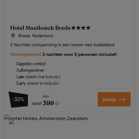
Hotel Mastbosch Breda
★★★★
Breda, Nederland
2 Nachten ontspanning in een kamer met bubbelbad
Arrangement
2 nachten voor 2 personen inclusief:
Dagelijks ontbijt
3-Gangendiner
Late check-out (o.b.v.b.)
Early check-in (o.b.v.b.)
610
-35%
Bekijk
399
Vanaf