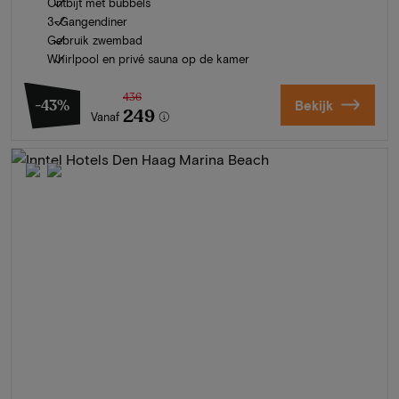
Ontbijt met bubbels
3-Gangendiner
Gebruik zwembad
Whirlpool en privé sauna op de kamer
436
-43%
Bekijk
249
Vanaf