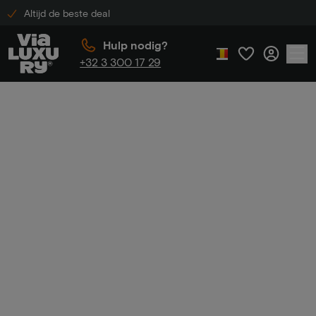
Altijd de beste deal
Hulp nodig?
+32 3 300 17 29
Home
Luxe hotel inclusief diner
Luxe hotel
inclusief diner