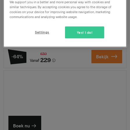
We support you in a better and more personal way with cookies and
Verken en beleef Haarlem en Amsterdam
similar techniques. By accepting cookies you agree to the storage of
cookies on your device for improving website navigation, marketing
Arrangement
2 nachten voor 2 personen inclusief:
communications and analyzing website usage.
Dagelijks ontbijtbuffet
Kamerupgrade
Settings
Yes! I do!
3-Gangen menu van de chef
Welkomstdrankje
630
-64%
Bekijk
229
Vanaf
Zomer in Zeeland
Ontdek onze mooiste hotels
Boek nu