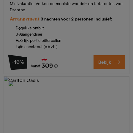
Minivakantie: Verken de mooiste wandel- en fietsroutes van
Drenthe
Arrangement
3 nachten voor 2 personen inclusief:
Dagelijks ontbijt
3-Gangendiner
Heerlijk portie bitterballen
Late check-out (o.b.v.b.)
513
-40%
Bekijk
309
Vanaf