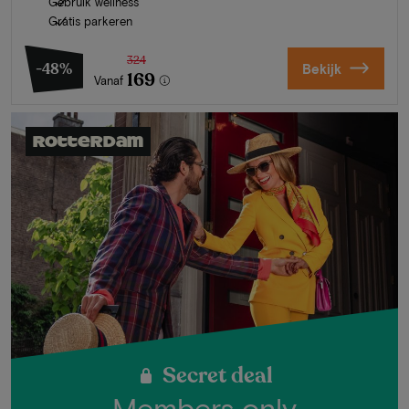
Gebruik wellness
Gratis parkeren
324
-48%
Bekijk
169
Vanaf
Rotterdam
Secret deal
Members only