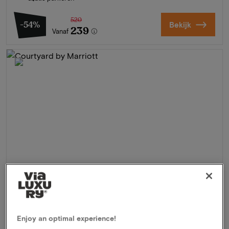
520
-54%
Bekijk
239
Vanaf
Courtyard by Marriott
★★★★
Enjoy an optimal experience!
Hoofddorp, Nederland