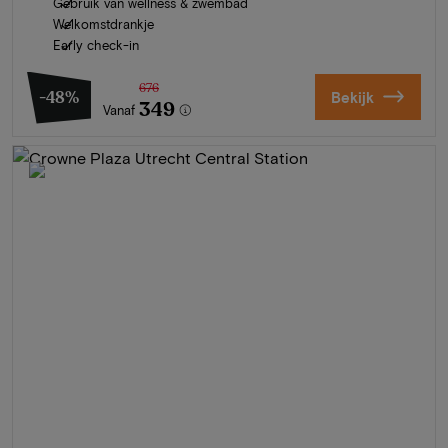
Gebruik van wellness & zwembad
Welkomstdrankje
Early check-in
676
-48%
Bekijk
349
Vanaf