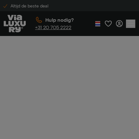
Altijd de beste deal
Hulp nodig?
+31 20 705 2222
Home
Luxe hotelovernachting
Luxe
hotelovernachtin
g