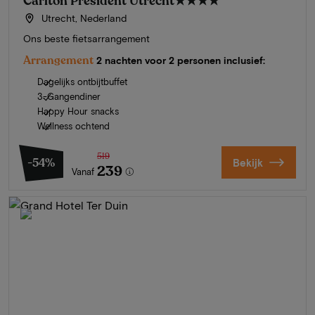
Carlton President Utrecht
★★★★
Utrecht, Nederland
Ons beste fietsarrangement
Arrangement
2 nachten voor 2 personen inclusief:
Dagelijks ontbijtbuffet
3-Gangendiner
Happy Hour snacks
Wellness ochtend
519
-54%
Bekijk
239
Vanaf