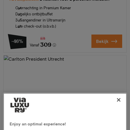
Overnachting in Premium Kamer
Dagelijks ontbijtbuffet
3-Gangendiner in Ultramarijn
Late check-out (o.b.v.b.)
571
-46%
Bekijk
309
Vanaf
Enjoy an optimal experience!