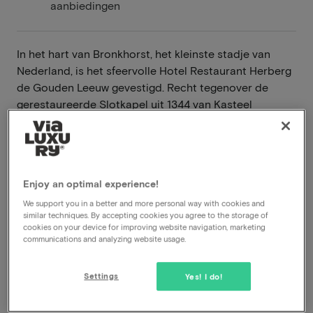
aanbiedingen
In het hart van Bronkhorst, het kleinste stadje van
Nederland, is het sfeervolle Hotel Restaurant Herberg
de Gouden Leeuw gevestigd. Recht tegenover de
gerestaureerde Slotkapel uit 1344 van Kasteel
Bronkhorst. Bronkhorst heeft sinds 1482 stadsrechten
en is met zijn 150 inwoners het kleinste stadje van
Nederland. Buiten de historie van Bronkhorst is er
rond Herberg de Gouden Leeuw veel te beleven!
Enjoy an optimal experience!
Lees meer
We support you in a better and more personal way with cookies and
similar techniques. By accepting cookies you agree to the storage of
cookies on your device for improving website navigation, marketing
À-la-carterestaurant
communications and analyzing website usage.
Inclusief diner
Inclusief ontbijt
Settings
Yes! I do!
Inclusief fietshuur