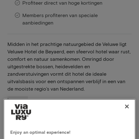
Profiteer direct van hoge kortingen
Members profiteren van speciale
aanbiedingen
Midden in het prachtige natuurgebied de Veluwe ligt
Veluwe Hotel de Beyaerd, een sfeervol hotel waar rust,
comfort en natuur samenkomen. Omringd door
uitgestrekte bossen, heidevelden en
zandverstuivingen vormt dit hotel de ideale
uitvalsbasis voor een ontspannen verblijf in een van
de mooiste regio’s van Nederland.
Lees meer
Overnachten op de Veluwe
Buitenzwembad en sauna
Uniek outdoorterrein
Enjoy an optimal experience!