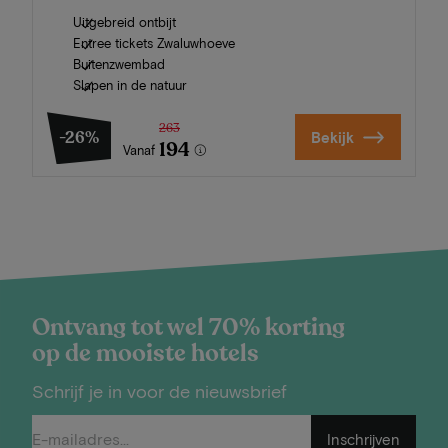
Uitgebreid ontbijt
Entree tickets Zwaluwhoeve
Buitenzwembad
Slapen in de natuur
263
-26%
Bekijk
194
Vanaf
Ontvang tot wel 70% korting
op de mooiste hotels
Schrijf je in voor de nieuwsbrief
Inschrijven