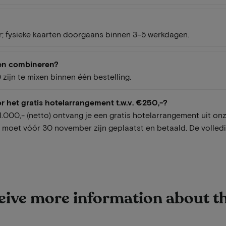
ur; fysieke kaarten doorgaans binnen 3–5 werkdagen.
en combineren?
ijn te mixen binnen één bestelling.
r het gratis hotelarrangement t.w.v. €250,-?
 €1.000,- (netto) ontvang je een gratis hotelarrangement uit 
 moet vóór 30 november zijn geplaatst en betaald. De volled
ceive more information about t