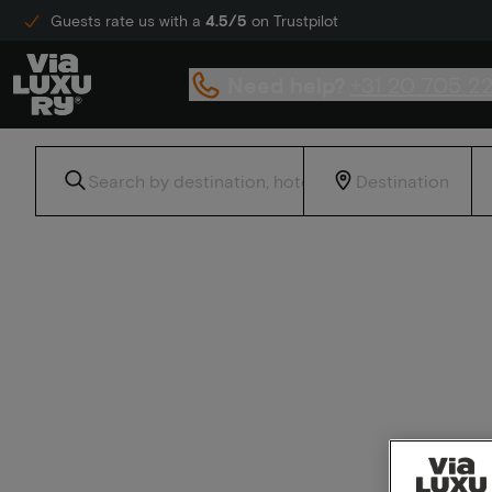
Guests rate us with a
4.5/5
on Trustpilot
Need help?
+31 20 705 2
Home