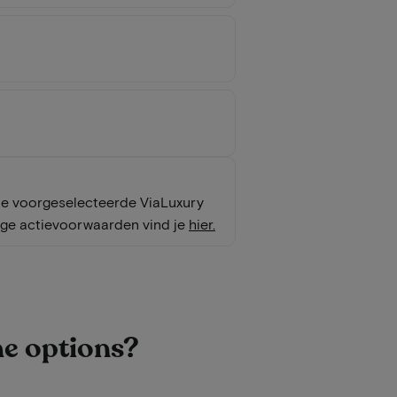
onze voorgeselecteerde ViaLuxury
ige actievoorwaarden vind je
hier
.
he options?