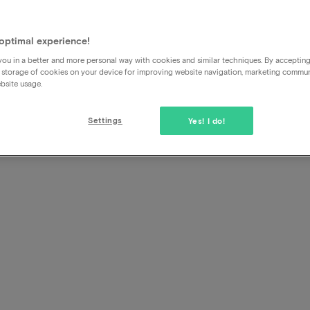
optimal experience!
ou in a better and more personal way with cookies and similar techniques. By acceptin
 storage of cookies on your device for improving website navigation, marketing commu
bsite usage.
Settings
Yes! I do!