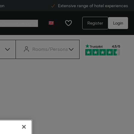
ion
Extensive range of hotel experiences
Register
Login
r service centre
Rooms/Persons