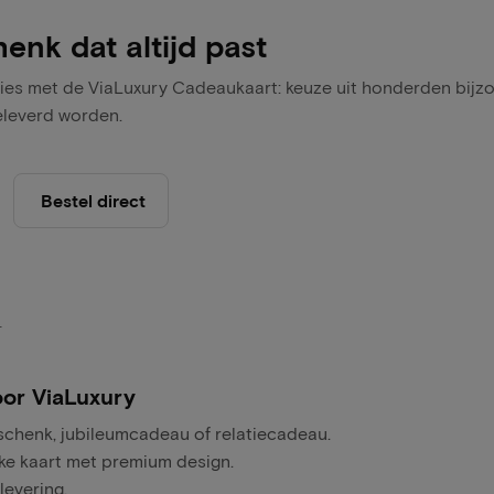
henk dat altijd past
ties met de ViaLuxury Cadeaukaart: keuze uit honderden bijz
geleverd worden.
Bestel direct
.
oor ViaLuxury
schenk, jubileumcadeau of relatiecadeau.
ieke kaart met premium design.
levering.