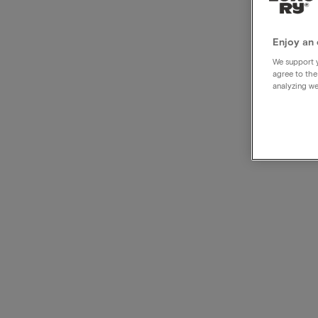
Enjoy an 
We support y
agree to the
analyzing we