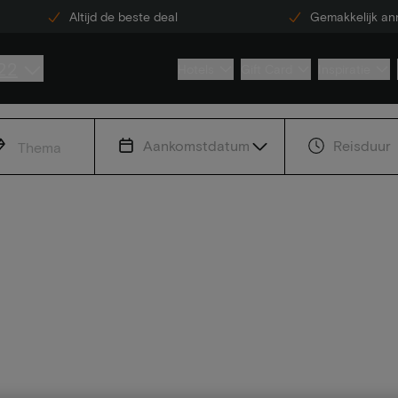
Altijd de beste deal
Gemakkelijk an
22
Hotels
Gift Card
Inspiratie
Aankomstdatum
Reisduur
Thema