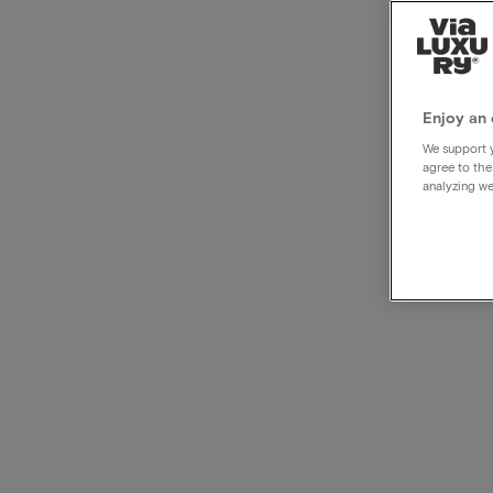
Luxe 
hotel
Enjoy an 
We support y
agree to the
analyzing we