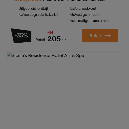
Uitgebreid ontbijt
Late check-out
Kamerupgrade (o.b.v.b.)
Gevestigd in een
voormalige tramremise
314
-35%
Bekijk
205
Vanaf