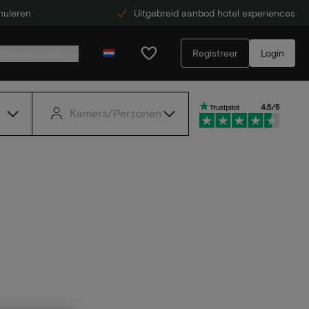
nuleren
Uitgebreid aanbod hotel experiences
Registreer
Login
Service center
Kamers/Personen