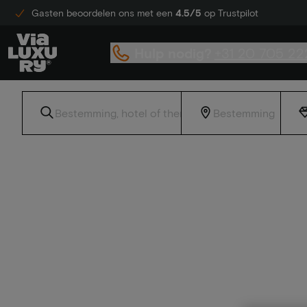
Gasten beoordelen ons met een
4.5/5
op Trustpilot
Hulp nodig?
+31 20 705 22
Home
Luxe boutique hotels