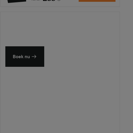
Zomer in Zeeland
Ontdek onze mooiste hotels
Boek nu