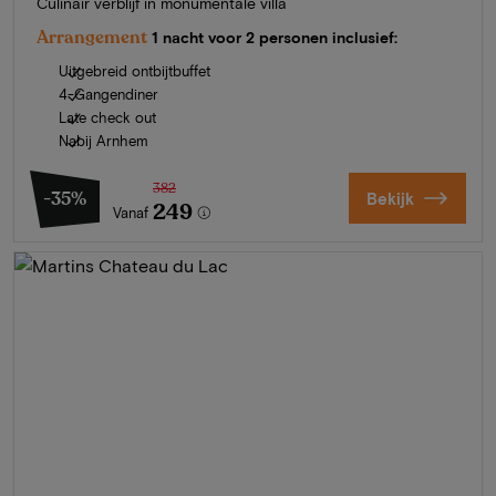
Culinair verblijf in monumentale villa
Arrangement
1 nacht voor 2 personen inclusief:
Uitgebreid ontbijtbuffet
4-Gangendiner
Late check out
Nabij Arnhem
382
-35%
Bekijk
249
Vanaf