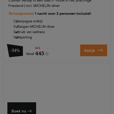
Culinair verblijf in een luxe 5*-hotel in het prachtige
Friesland | incl. MICHELIN-diner
Arrangement
1 nacht voor 2 personen inclusief:
Champagne ontbijt
3-Gangen-MICHELIN-diner
Gebruik van wellness
Valetparking
673
-34%
Bekijk
445
Vanaf
Zomer in Zeeland
Ontdek onze mooiste hotels
Boek nu