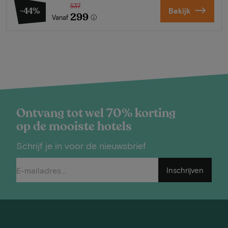
537
-44%
Bekijk
299
Vanaf
Ontvang tot wel 70% korting
op de mooiste hotels
Schrijf je in voor de nieuwsbrief
Inschrijven