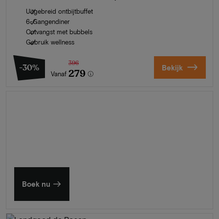
Uitgebreid ontbijtbuffet
6-Gangendiner
Ontvangst met bubbels
Gebruik wellness
396
-30%
Bekijk
279
Vanaf
Zomer in Zeeland
Ontdek onze mooiste hotels
Boek nu