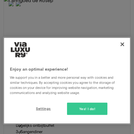
Enjoy an optimal experience!
We support you in a better and more personal way with cookies and
similar techniques. By accepting cookies you agree to the storage of
cookies on your device for improving website navigation, marketing
Landgoed de Rosep
★★★★
communications and analyzing website usage.
Oisterwijk, Nederland
Verblijf in een oase van rust op prachtig landgoed
Settings
Yes! I do!
Arrangement
2 nachten voor 2 personen inclusief:
Dagelijks ontbijtbuffet
3-Gangendiner