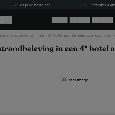
Altijd de beste deal
Gemakkelijk an
29
Hotels
Gift Card
Inspiratie
uxe strandbeleving in een 4* hotel aan de Zeeuwse kust | incl. 
strandbeleving in een 4* hotel