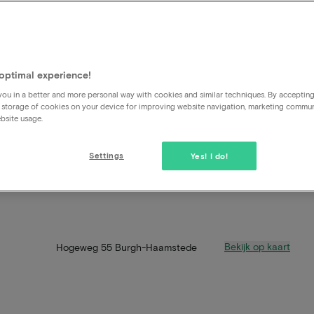
optimal experience!
ou in a better and more personal way with cookies and similar techniques. By acceptin
 storage of cookies on your device for improving website navigation, marketing commu
bsite usage.
Settings
Yes! I do!
Bekijk op kaart
Hogeweg 55 Burgh-Haamstede