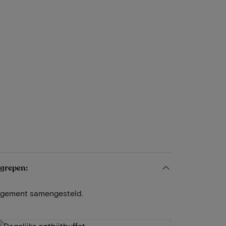
egrepen:
angement samengesteld.