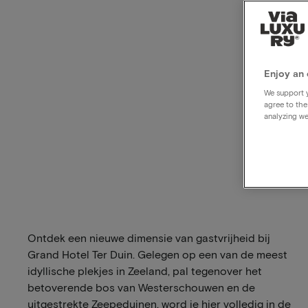
Enjoy an 
We support y
agree to the
analyzing we
Ontdek een nieuwe dimensie van gastvrijheid bij
Grand Hotel Ter Duin. Gelegen op een van de meest
idyllische plekjes in Zeeland, pal tegenover het
betoverende bos van Westerschouwen en de
uitgestrekte Zeepeduinen, word je hier volledig in de