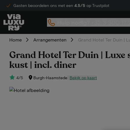
Gasten beoordelen ons met een
4.5/5
op Trustpilot
Hulp nodig?
+32 3 300 17 
Home
Arrangementen
Grand Hotel Ter Duin | L
Grand Hotel Ter Duin | Luxe 
kust | incl. diner
4/5
Burgh-Haamstede
Bekijk op kaart