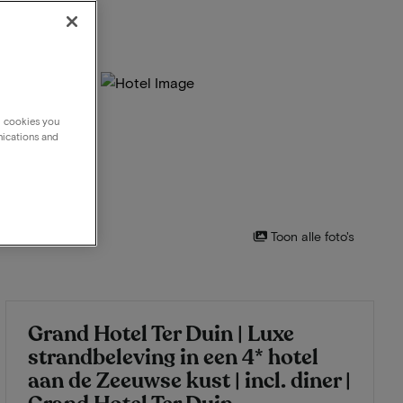
g cookies you
nications and
Toon alle foto's
Grand Hotel Ter Duin | Luxe
strandbeleving in een 4* hotel
aan de Zeeuwse kust | incl. diner |