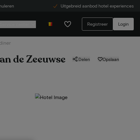
nuleren
Uitgebreid aanbod hotel experiences
Registreer
Login
Service center
diner
 aan de Zeeuwse
Delen
Opslaan