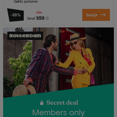
Gratis parkeren
324
-48%
Bekijk
169
Vanaf
Rotterdam
Secret deal
Members only