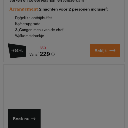
Verken en beleef Haarlem en Amsterdam
Arrangement
2 nachten voor 2 personen inclusief:
Dagelijks ontbijtbuffet
Kamerupgrade
3-Gangen menu van de chef
Welkomstdrankje
630
-64%
Bekijk
229
Vanaf
Zomer in Zeeland
Ontdek onze mooiste hotels
Boek nu