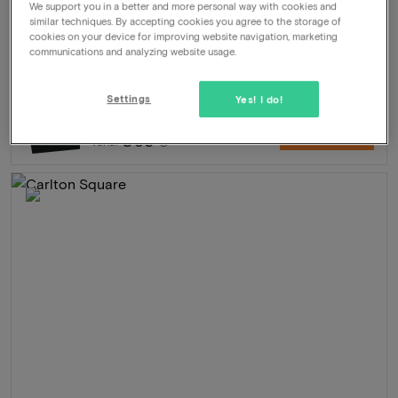
Arrangement
2 nachten voor 2 personen inclusief:
We support you in a better and more personal way with cookies and
similar techniques. By accepting cookies you agree to the storage of
Dagelijks ontbijt
cookies on your device for improving website navigation, marketing
4-Gangendiner in LOCALS (MICHELIN gids)
communications and analyzing website usage.
Toegang tot de City Spa
Hartje centrum
Settings
Yes! I do!
695
-47%
Bekijk
369
Vanaf