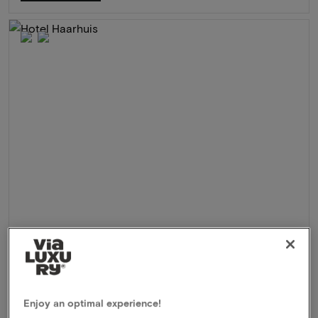
Hotel Haarhuis
★★★★★
Arnhem, Nederland
Ontdek prachtig Arnhem in 3 dagen met een 5*-verblijf en
een lokaal geïnspireerd diner
Enjoy an optimal experience!