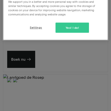
-48%
Bekijk
169
We support you in a better and more personal way with cookies and
Vanaf
similar techniques. By accepting cookies you agree to the storage of
cookies on your device for improving website navigation, marketing
communications and analyzing website usage.
Zomer in Zeeland
Ontdek onze mooiste hotels
Settings
Yes! I do!
Boek nu