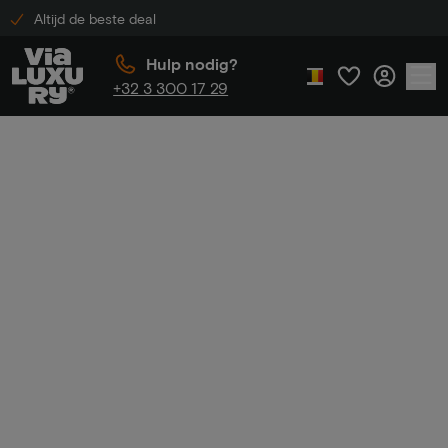
Altijd de beste deal
Hulp nodig?
+32 3 300 17 29
Home
Winactie
Winacti
e