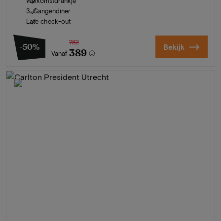
Welkomstdrankje
3-Gangendiner
Late check-out
782
-50%
Bekijk
389
Vanaf