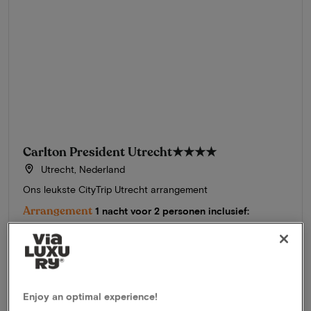
Carlton President Utrecht
★★★★
Utrecht, Nederland
Ons leukste CityTrip Utrecht arrangement
Arrangement
1 nacht voor 2 personen inclusief:
Uitgebreid ontbijtbuffet
3-Gangendiner
Gebruik wellness
Gratis parkeren
Enjoy an optimal experience!
324