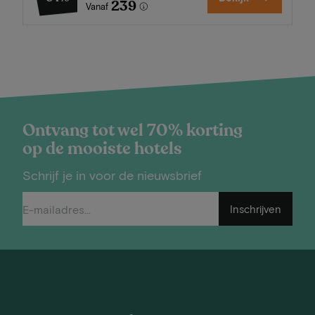
239
Vanaf
Ontvang tot wel 70% korting
op de mooiste hotels
Schrijf je in voor de nieuwsbrief
Inschrijven