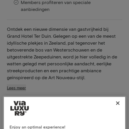
Members profiteren van speciale
aanbiedingen
Ontdek een nieuwe dimensie van gastvrijheid bij
Grand Hotel Ter Duin. Gelegen op een van de meest
idyllische plekjes in Zeeland, pal tegenover het
betoverende bos van Westerschouwen en de
uitgestrekte Zeepeduinen, word je hier volledig in de
watten gelegd met persoonlijke aandacht, eerlijke
streekproducten en een prachtige ambiance
geïnspireerd op de Art Nouveau-stijl.
Lees meer
Inclusief ontbijt
Inclusief diner
Gebruik van de wellness
Late check-out
Enjoy an optimal experience!