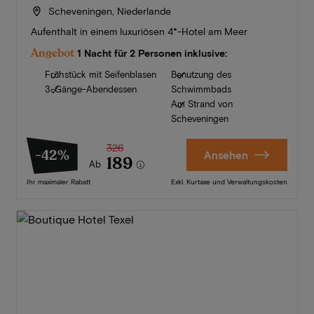
Scheveningen, Niederlande
Aufenthalt in einem luxuriösen 4*-Hotel am Meer
Angebot
1 Nacht für 2 Personen inklusive:
Frühstück mit Seifenblasen
Benutzung des
3-Gänge-Abendessen
Schwimmbads
Am Strand von
Scheveningen
326
-42%
Ansehen
189
Ab
Ihr maximaler Rabatt
Exkl. Kurtaxe und Verwaltungskosten