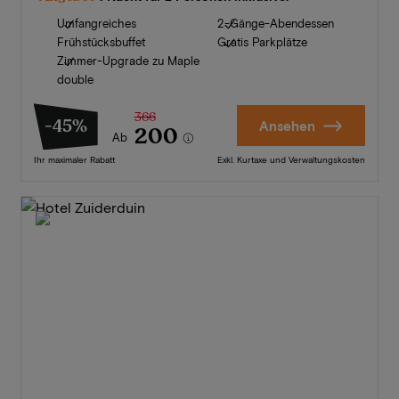
Umfangreiches
2-Gänge-Abendessen
Frühstücksbuffet
Gratis Parkplätze
Zimmer-Upgrade zu Maple
double
366
-45%
Ansehen
200
Ab
Ihr maximaler Rabatt
Exkl. Kurtaxe und Verwaltungskosten