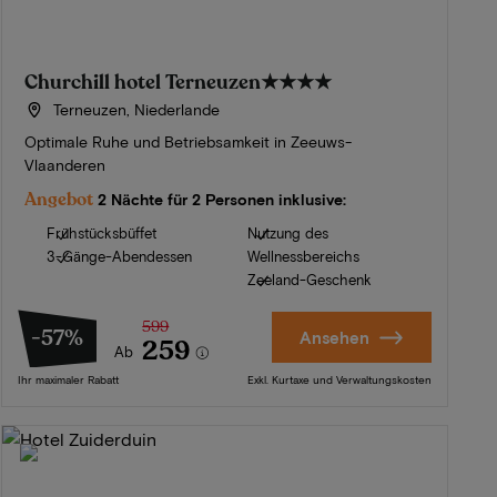
Churchill hotel Terneuzen
★★★★
Terneuzen, Niederlande
Optimale Ruhe und Betriebsamkeit in Zeeuws-
Vlaanderen
Angebot
2 Nächte für 2 Personen inklusive:
Frühstücksbüffet
Nutzung des
3-Gänge-Abendessen
Wellnessbereichs
Zeeland-Geschenk
599
-57%
Ansehen
259
Ab
Ihr maximaler Rabatt
Exkl. Kurtaxe und Verwaltungskosten