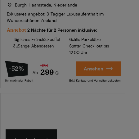
Burgh-Haamstede, Niederlande
Exklusives angebot: 3-Tägiger Luxusaufenthalt im
Wunderschönen Zeeland
Angebot
2 Nächte für 2 Personen inklusive:
Tägliches Frühstückbuffet
Gratis Parkplätze
3-Gänge-Abendessen
Später Check-out bis
12:00 Uhr
628
-52%
Ansehen
299
Ab
Ihr maximaler Rabatt
Exkl. Kurtaxe und Verwaltungskosten
Sommer in Zeeland
Entdecken Sie unsere schönsten Hotels