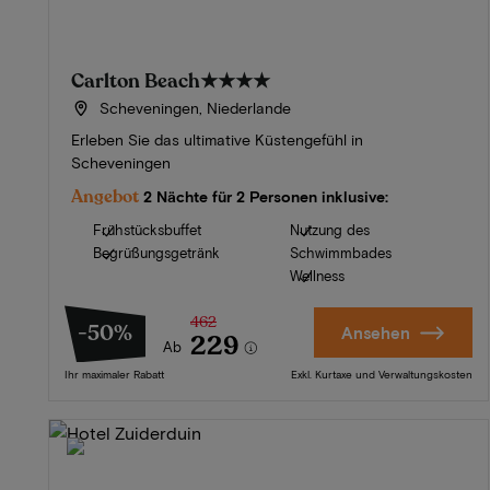
Carlton Beach
★★★★
Scheveningen, Niederlande
Erleben Sie das ultimative Küstengefühl in
Scheveningen
Angebot
2 Nächte für 2 Personen inklusive:
Frühstücksbuffet
Nutzung des
Begrüßungsgetränk
Schwimmbades
Wellness
462
-50%
Ansehen
229
Ab
Ihr maximaler Rabatt
Exkl. Kurtaxe und Verwaltungskosten