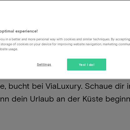
würde sich das nicht wünschen? Den
optimal experience!
trandspaziergang und dann den Tag
ou in a better and more personal way with cookies and similar techniques. By acceptin
 storage of cookies on your device for improving website navigation, marketing commu
shotel ausklingen lassen. Hotels a
bsite usage.
n, aber nirgendwo erlebst du so vie
Settings
Yes! I do!
 Küste hat etwas Magisches. Wer ei
, bucht bei ViaLuxury. Schaue dir i
nn dein Urlaub an der Küste beginnt