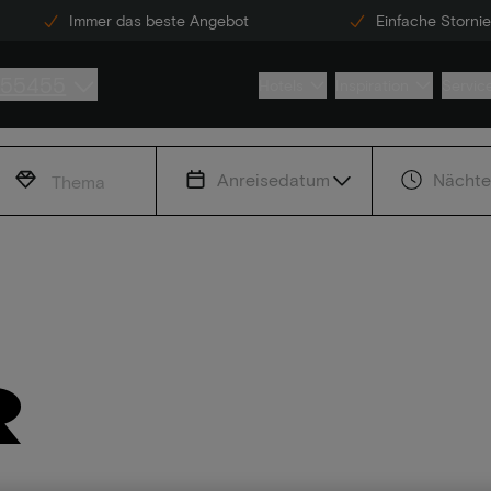
Immer das beste Angebot
Einfache Storni
855455
Hotels
Inspiration
Servic
Anreisedatum
Nächte
Thema
r