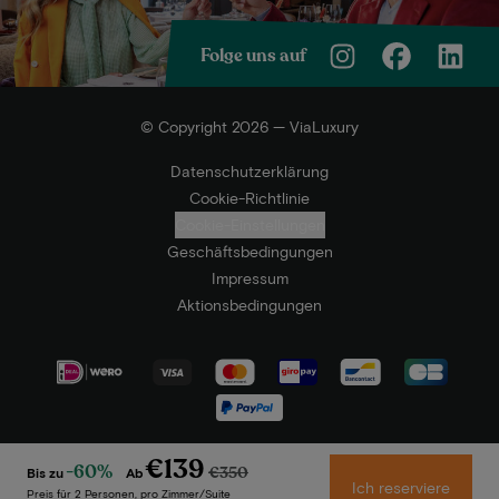
Folge uns auf
© Copyright 2026 — ViaLuxury
Datenschutzerklärung
Cookie-Richtlinie
Cookie-Einstellungen
Geschäftsbedingungen
Impressum
Aktionsbedingungen
€139
-60%
€350
Bis zu
Ab
Ich reserviere
Preis für 2 Personen, pro Zimmer/Suite