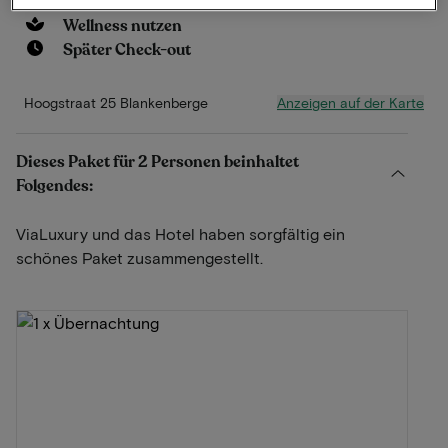
In Gehweite zum Strand
Wellness nutzen
Später Check-out
Anzeigen auf der Karte
Hoogstraat 25 Blankenberge
Dieses Paket für 2 Personen beinhaltet
Folgendes:
ViaLuxury und das Hotel haben sorgfältig ein
schönes Paket zusammengestellt.