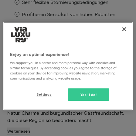
Sehr flexible Stornierungsbedingungen
Profitieren Sie sofort von hohen Rabatten
Lounge-Mitglieder profitieren von
besonderen Angeboten
Enjoy an optimal experience!
Erleben Sie einen entspannten Aufenthalt, bei dem
Komfort, Kulinarik und Entdeckungen im Mittelpunkt
We support you in a better and more personal way with cookies and
similar techniques. By accepting cookies you agree to the storage of
stehen. Sie übernachten im charmanten Boutique
cookies on your device for improving website navigation, marketing
Hotel Annamaes in Lanaken, wunderschön an der
communications and analyzing website usage.
Maas gelegen und nur 10 Minuten von der lebendigen
Stadt Maastricht entfernt. Freuen Sie sich auf einen
Settings
Yes! I do!
herzlichen Empfang, kulinarische Genüsse im Flow
Restaurant und die einzigartige Kombination aus
Natur, Charme und burgundischer Gastfreundschaft,
die diese Region so besonders macht.
Weiterlesen