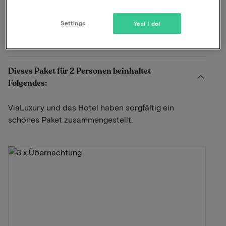
Inklusive Abendessen
Schwimmbad vorhanden
Settings
Yes! I do!
Anzeigen auf der Karte
Zeeweg 52 Egmond aan Zee
Dieses Paket für 2 Personen beinhaltet
Folgendes:
ViaLuxury und das Hotel haben sorgfältig ein
schönes Paket zusammengestellt.