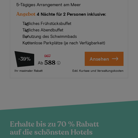
5-Tägiges Arrangement am Meer
Angebot
4 Nächte für 2 Personen inklusive:
Tägliches Frühstücksbuffet
Tägliches Abendbuffet
Benutzung des Schwimmbads
Kostenlose Parkplätze (je nach Verfügbarkeit)
967
-39%
Ansehen
588
Ab
Ihr maximaler Rabatt
Exkl. Kurtaxe und Verwaltungskosten
Erhalte bis zu 70 % Rabatt
auf die schönsten Hotels