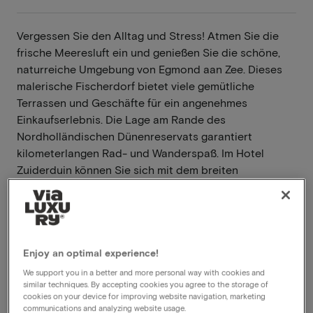
Vergessen Sie den Alltag und Stress! Atmen Sie die
frische Meeresluft ein und genießen Sie die schöne,
naturreiche Umgebung von Egmond aan Zee. Dieses
malerische Fischerdorf bietet viele gemütliche
Terrassen und Geschäfte für ein angenehmes
Einkaufserlebnis. Die Lage am Rande des
Nordholländischen Dünenreservats garantiert
kilometerlangen Rad- und Wanderspaß. Im Hotel
Zuiderduin können Sie sich mit dem breiten
Sandstrand nur 100 Meter entfernt wunderbar
entspannen. Am Fuße der Dünen finden Sie eine große
Vielfalt an Einrichtungen. Im Hotel selbst können Sie
gegen Gebühr die Sauna nutzen.
Enjoy an optimal experience!
Weiterlesen
We support you in a better and more personal way with cookies and
similar techniques. By accepting cookies you agree to the storage of
cookies on your device for improving website navigation, marketing
Inklusive Frühstück
communications and analyzing website usage.