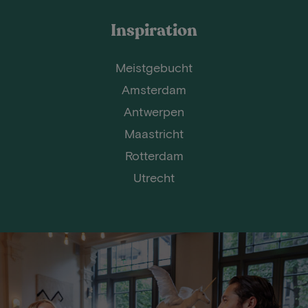
Inspiration
Meistgebucht
Amsterdam
Antwerpen
Maastricht
Rotterdam
Utrecht