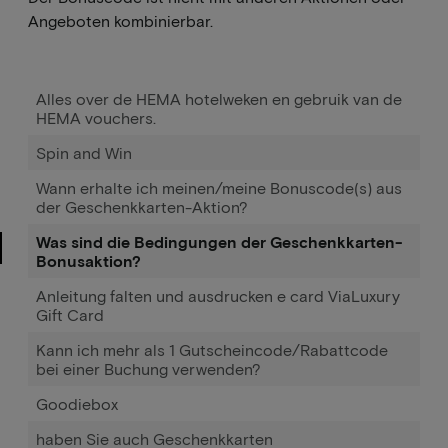
Angeboten kombinierbar.
Alles over de HEMA hotelweken en gebruik van de
HEMA vouchers.
Spin and Win
Wann erhalte ich meinen/meine Bonuscode(s) aus
der Geschenkkarten-Aktion?
Was sind die Bedingungen der Geschenkkarten-
Bonusaktion?
Anleitung falten und ausdrucken e card ViaLuxury
Gift Card
Kann ich mehr als 1 Gutscheincode/Rabattcode
bei einer Buchung verwenden?
Goodiebox
haben Sie auch Geschenkkarten