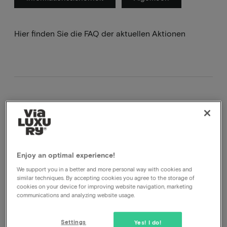
Hier finden Sie die FAQ der aktuellen Aktionen
Was sind die
Bedingungen der
Geschenkkarten-
Enjoy an optimal experience!
Bonusaktion?
We support you in a better and more personal way with cookies and
similar techniques. By accepting cookies you agree to the storage of
cookies on your device for improving website navigation, marketing
communications and analyzing website usage.
Hier finden Sie eine kurze Erläuterung zur
Muttertags-Geschenkkarten-Bonusaktion:
Settings
Yes! I do!