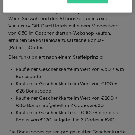
Die Aktion läuft vom 1. Juni (16:00 Uhr) bis
einschließlich 21. Juni(23:59 Uhr).
Wenn Sie während des Aktionszeitraums eine
ViaLuxury Gift Card Hotels mit einem Mindestwert
von €50 im Geschenkkarten-Webshop kaufen,
erhalten Sie kostenlose zusätzliche Bonus-
(Rabatt-)Codes.
Dies funktioniert nach einem Staffelprinzip:
Kauf einer Geschenkkarte im Wert von €50 → €15
Bonuscode
Kauf einer Geschenkkarte im Wert von €100 →
€25 Bonuscode
Kauf einer Geschenkkarte im Wert von €200 →
€60 Bonus, aufgeteilt in 2 Codes à €30
Kauf einer Geschenkkarte ab €300 → maximaler
Bonus von €120, aufgeteilt in 3 Codes à €40
Die Bonuscodes gelten pro gekaufter Geschenkkarte.