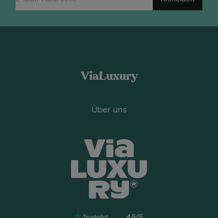
ViaLuxury
Über uns