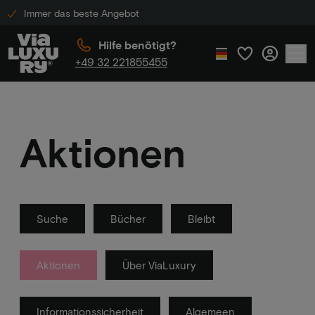
Immer das beste Angebot
Hilfe benötigt?
+49 32 221855455
Aktionen
Suche
Bücher
Bleibt
Aktionen
Über ViaLuxury
Informationssicherheit
Algemeen