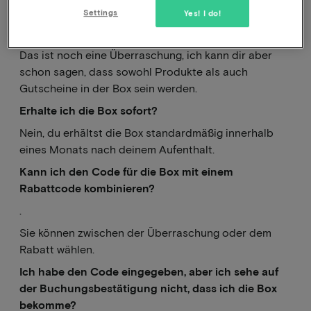
Settings
Yes! I do!
Was ist in der Goodiebox enthalten?
Das ist noch eine Überraschung, ich kann dir aber
schon sagen, dass sowohl Produkte als auch
Gutscheine in der Box sein werden.
Erhalte ich die Box sofort?
Nein, du erhältst die Box standardmäßig innerhalb
eines Monats nach deinem Aufenthalt.
Kann ich den Code für die Box mit einem
Rabattcode kombinieren?
.
Sie können zwischen der Überraschung oder dem
Rabatt wählen.
Ich habe den Code eingegeben, aber ich sehe auf
der Buchungsbestätigung nicht, dass ich die Box
bekomme?