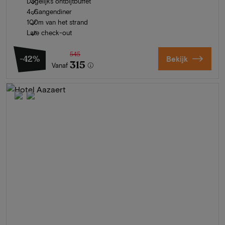
Dagelijks ontbijtbuffet
4-Gangendiner
100m van het strand
Late check-out
545
-42%
Bekijk
315
Vanaf