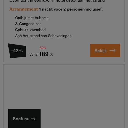
Overnacht in een luxe 4* hotel direct aan het strand
Arrangement
1 nacht voor 2 personen inclusief:
Ontbijt met bubbels
3-Gangendiner
Gebruik zwembad
Aan het strand van Scheveningen
326
-42%
Bekijk
189
Vanaf
Zomer in Zeeland
Ontdek onze mooiste hotels
Boek nu